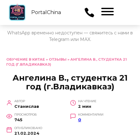
PortalChina
Menu
WhatsApp временно недоступен — свяжитесь с нами в
Telegram или MAX.
Перейти
к
ОБУЧЕНИЕ В КИТАЕ
»
ОТЗЫВЫ
»
АНГЕЛИНА В., СТУДЕНТКА 21
ГОД (Г.ВЛАДИКАВКАЗ)
содержанию
Ангелина В., студентка 21
год (г.Владикавказ)
АВТОР
НА ЧТЕНИЕ
Станислав
2 мин
ПРОСМОТРОВ
КОММЕНТАРИИ
745
0
ОПУБЛИКОВАНО
21.02.2024