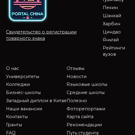
Пекин
Шанхай
Харбин
Циндао
Свидетельство о регистрации
товарного знака
Яньтай
Рейтинги
вузов
О нас
Отзывы
Университеты
Новости
Колледжи
Языковые школы
Бизнес-школы
Средние школы
Западный диплом в Китае
Полезно
Наши вакансии
Фоторепортажи
Контакты
Карта сайта
Гранты
Рекомендации
FAQ
Путь студента