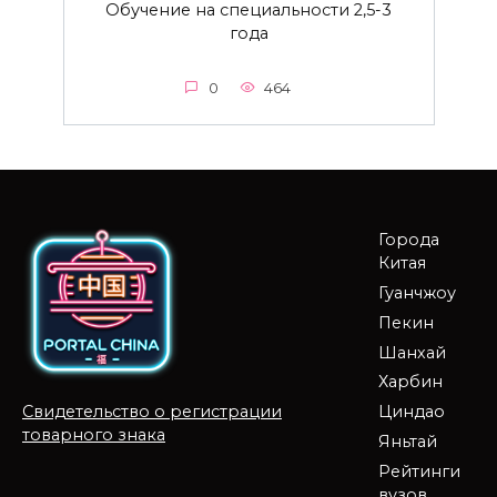
Обучение на специальности 2,5-3
года
0
464
Города
Китая
Гуанчжоу
Пекин
Шанхай
Харбин
Циндао
Свидетельство о регистрации
товарного знака
Яньтай
Рейтинги
вузов