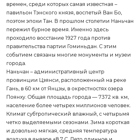
времен, среди которых самая известная –
павильон Тэнского князя, воспетый Ван Бо,
поэтом эпохи Тан. В прошлом столетии Наньчан
пережил бурное время. Именно здесь
проходило восстание 1927 года против
правительства партии Гоминьдан. С этим
событием связаны многие монументы и музеи
города.
Наньчан – административный центр
провинции Цзянси, расположенный на реке
Гань, в 60 км от Янцзы, в окрестностях озера
Поянху. Общая площадь города — 7372 кв. км,
население более четырех миллионов человек.
Климат субтропический влажный, с четырьмя
четко выделяемыми сезонами. Зима короткая
и довольно мягкая, средняя температура
воздуха в январе +8,7 С. Лето длинное и