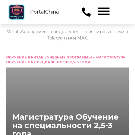
PortalChina
Menu
WhatsApp временно недоступен — свяжитесь с нами в
Telegram или MAX.
Перейти
к
ОБУЧЕНИЕ В КИТАЕ
»
УЧЕБНЫЕ ПРОГРАММЫ
»
МАГИСТРАТУРА
ОБУЧЕНИЕ НА СПЕЦИАЛЬНОСТИ 2,5-3 ГОДА
содержанию
Магистратура Обучение
на специальности 2,5-3
года