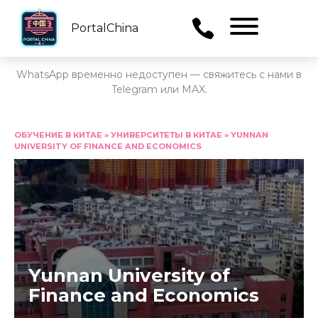
PortalChina
Menu
WhatsApp временно недоступен — свяжитесь с нами в
Telegram или MAX.
Перейти
к
ОБУЧЕНИЕ В КИТАЕ
»
УНИВЕРСИТЕТЫ В КИТАЕ
»
YUNNAN
UNIVERSITY OF FINANCE AND ECONOMICS
содержанию
Yunnan University of
Finance and Economics