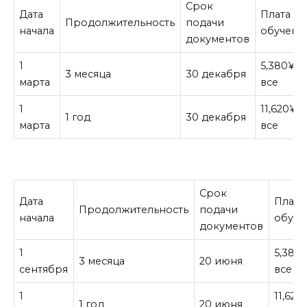
Срок
Дата
Плата за
Продолжительность
подачи
начала
обучени
документов
1
5,380¥ з
3 месяца
30 декабря
марта
все
1
11,620¥ з
1 год
30 декабря
марта
все
Срок
Дата
Плата
Продолжительность
подачи
начала
обуче
документов
1
5,380¥
3 месяца
20 июня
сентября
все
1
11,620
1 год
20 июня