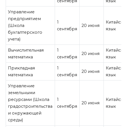
сентября
язык
Управление
предприятием
1
Китайски
(Школа
20 июня
сентября
язык
бухгалтерского
учета)
Вычислительная
1
Китайски
20 июня
математика
сентября
язык
Прикладная
1
Китайски
20 июня
математика
сентября
язык
Управление
земельными
ресурсами (Школа
1
Китайски
20 июня
градостроительства
сентября
язык
и окружающей
среды)