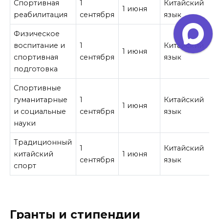
Спортивная
1
Китайский
1 июня
реабилитация
сентября
язык
Физическое
воспитание и
1
Китайский
1 июня
спортивная
сентября
язык
подготовка
Спортивные
гуманитарные
1
Китайский
1 июня
и социальные
сентября
язык
науки
Традиционный
1
Китайский
китайский
1 июня
сентября
язык
спорт
Гранты и стипендии