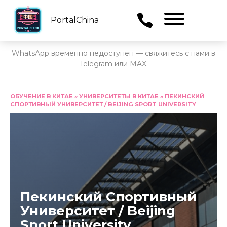
PortalChina
Menu
WhatsApp временно недоступен — свяжитесь с нами в
Telegram или MAX.
Перейти
к
ОБУЧЕНИЕ В КИТАЕ
»
УНИВЕРСИТЕТЫ В КИТАЕ
»
ПЕКИНСКИЙ
СПОРТИВНЫЙ УНИВЕРСИТЕТ / BEIJING SPORT UNIVERSITY
содержанию
Пекинский Спортивный
Университет / Beijing
Sport University