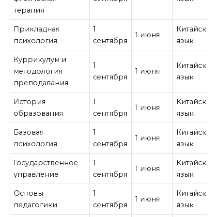
терапия
Прикладная
1
Китайский
1 июня
психология
сентября
язык
Куррикулум и
1
Китайский
методология
1 июня
сентября
язык
преподавания
История
1
Китайский
1 июня
образования
сентября
язык
Базовая
1
Китайский
1 июня
психология
сентября
язык
Государственное
1
Китайский
1 июня
управление
сентября
язык
Основы
1
Китайский
1 июня
педагогики
сентября
язык