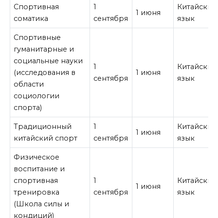
Спортивная
1
Китайский
1 июня
соматика
сентября
язык
Спортивные
гуманитарные и
социальные науки
1
Китайский
(исследования в
1 июня
сентября
язык
области
социологии
спорта)
Традиционный
1
Китайский
1 июня
китайский спорт
сентября
язык
Физическое
воспитание и
спортивная
1
Китайский
1 июня
тренировка
сентября
язык
(Школа силы и
кондиций)