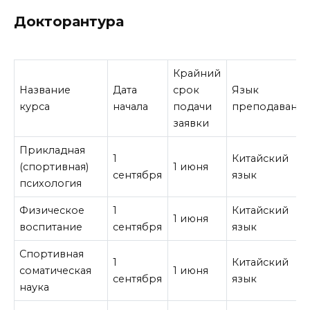
Докторантура
Крайний
Название
Дата
срок
Язык
курса
начала
подачи
преподавани
заявки
Прикладная
1
Китайский
(спортивная)
1 июня
сентября
язык
психология
Физическое
1
Китайский
1 июня
воспитание
сентября
язык
Спортивная
1
Китайский
соматическая
1 июня
сентября
язык
наука