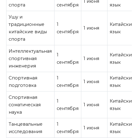
1 июня
спорта
сентября
язык
Ушу и
традиционные
1
Китайский
1 июня
китайские виды
сентября
язык
спорта
Интеллектуальная
1
Китайский
спортивная
1 июня
сентября
язык
инженерия
Спортивная
1
Китайский
1 июня
подготовка
сентября
язык
Спортивная
1
Китайский
соматическая
1 июня
сентября
язык
наука
Танцевальные
1
Китайский
1 июня
исследования
сентября
язык