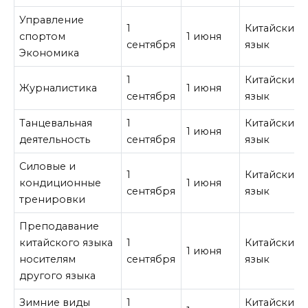
Управление
1
Китайский
спортом
1 июня
сентября
язык
Экономика
1
Китайский
Журналистика
1 июня
сентября
язык
Танцевальная
1
Китайский
1 июня
деятельность
сентября
язык
Силовые и
1
Китайский
кондиционные
1 июня
сентября
язык
тренировки
Преподавание
китайского языка
1
Китайский
1 июня
носителям
сентября
язык
другого языка
Зимние виды
1
Китайский