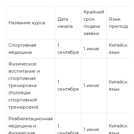
Крайний
Дата
срок
Язык
Название курса
начала
подачи
преподав
заявки
Спортивная
1
Китайский
1 июня
медицина
сентября
язык
Физическое
воспитание и
спортивная
1
Китайский
тренировка
1 июня
сентября
язык
(Колледж
спортивной
тренировки)
Реабилитационная
медицина и
1
Китайский
1 июня
физическая
сентября
язык