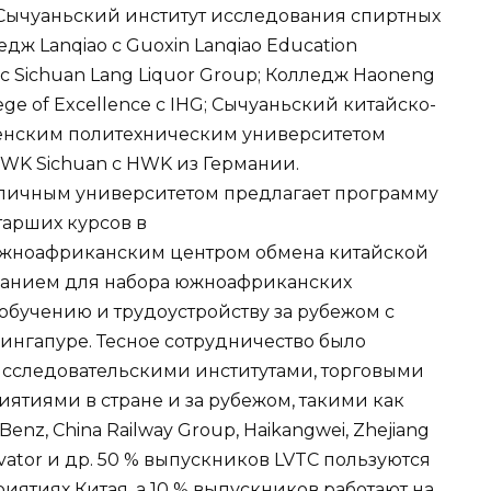
Сычуаньский институт исследования спиртных
едж Lanqiao с Guoxin Lanqiao Education
r с Sichuan Lang Liquor Group; Колледж Haoneng
lege of Excellence с IHG; Сычуаньский китайско-
енским политехническим университетом
WK Sichuan с HWK из Германии.
оличным университетом предлагает программу
тарших курсов в
Южноафриканским центром обмена китайской
ванием для набора южноафриканских
 обучению и трудоустройству за рубежом с
ингапуре. Тесное сотрудничество было
-исследовательскими институтами, торговыми
тиями в стране и за рубежом, такими как
nz, China Railway Group, Haikangwei, Zhejiang
levator и др. 50 % выпускников LVTC пользуются
ятиях Китая, а 10 % выпускников работают на