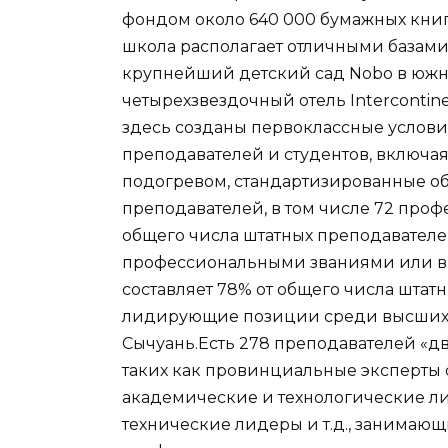
фондом около 640 000 бумажных книг 
школа располагает отличными базами
крупнейший детский сад Nobo в южн
четырехзвездочный отель Intercontinen
здесь созданы первоклассные услов
преподавателей и студентов, включая
подогревом, стандартизированные об
преподавателей, в том числе 72 профес
общего числа штатных преподавателей
профессиональными званиями или выш
составляет 78% от общего числа штат
лидирующие позиции среди высших
Сычуань.Есть 278 преподавателей «дв
таких как провинциальные эксперты
академические и технологические л
технические лидеры и т.д., занима