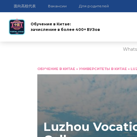
面向高校代表
Вакансии
Для родителей
Обучение в Китае:
зачисление в более 400+ ВУЗов
Whats
Перейти
к
ОБУЧЕНИЕ В КИТАЕ
»
УНИВЕРСИТЕТЫ В КИТАЕ
»
LU
содержанию
Luzhou Vocatio