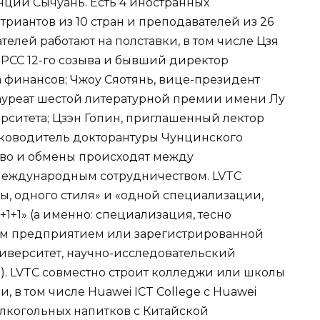
ции Сычуань. Есть 4 иностранных
триантов из 10 стран и преподавателей из 26
телей работают на полставки, в том числе Цзя
PPCC 12-го созыва и бывший директор
 финансов; Чжоу Сяотянь, вице-президент
лауреат шестой литературной премии имени Лу
рситета; Цзэн Гопин, приглашенный лектор
уководитель докторантуры Чунцинского
тво и обмены происходят между
международным сотрудничеством. LVTC
ы, одного стиля» и «одной специализации,
1+1» (а именно: специализация, тесно
ым предприятием или зарегистрированной
иверситет, научно-исследовательский
). LVTC совместно строит колледжи или школы
 в том числе Huawei ICT College с Huawei
 алкогольных напитков с Китайской