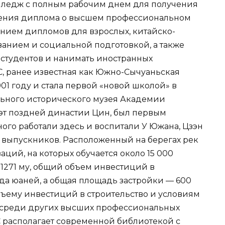
ледж с полным рабочим днем для получения
чения диплома о высшем профессиональном
ением дипломов для взрослых, китайско-
анием и социальной подготовкой, а также
студентов и нанимать иностранных
C, ранее известная как Южно-Сычуаньская
01 году и стала первой «новой школой» в
льного исторического музея Академии
эт поздней династии Цин, был первым
ого работали здесь и воспитали У Южана, Цзэн
х выпускников. Расположенный на берегах рек
аций, на которых обучается около 15 000
 1271 му, общий объем инвестиций в
рда юаней, а общая площадь застройки — 600
бъему инвестиций в строительство и условиям
о среди других высших профессиональных
 располагает современной библиотекой с