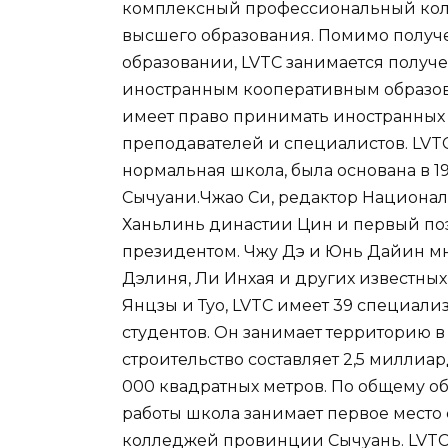
комплексный профессиональный кол
высшего образования. Помимо полу
образовании, LVTC занимается получ
иностранным кооперативным образов
имеет право принимать иностранных 
преподавателей и специалистов. LVT
нормальная школа, была основана в 19
Сычуани.Чжао Си, редактор Национа
Ханьлинь династии Цин и первый по
президентом. Чжу Дэ и Юнь Дайин мн
Дэлиня, Ли Инхая и других известны
Янцзы и Туо, LVTC имеет 39 специализ
студентов. Он занимает территорию в
строительство составляет 2,5 миллиа
000 квадратных метров. По общему о
работы школа занимает первое мест
колледжей провинции Сычуань. LVTC