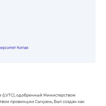
верситет Китая
ege (LVTC), одобренный Министерством
твом провинции Сычуань, был создан как