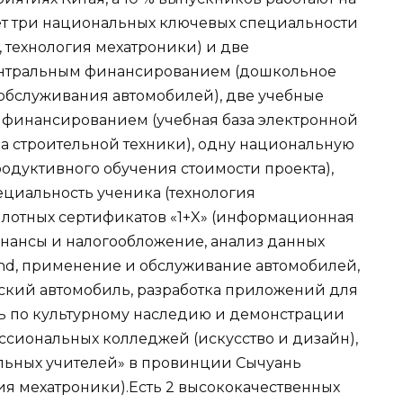
ет три национальных ключевых специальности
 технология мехатроники) и две
нтральным финансированием (дошкольное
 обслуживания автомобилей), две учебные
финансированием (учебная база электронной
за строительной техники), одну национальную
родуктивного обучения стоимости проекта),
циальность ученика (технология
илотных сертификатов «1+X» (информационная
нансы и налогообложение, анализ данных
nd, применение и обслуживание автомобилей,
ский автомобиль, разработка приложений для
ть по культурному наследию и демонстрации
сиональных колледжей (искусство и дизайн),
льных учителей» в провинции Сычуань
ия мехатроники).Есть 2 высококачественных