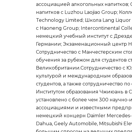
ассоциацией алкогольных напитков; 
напитков с Luzhou Laojiao Group; Колл
Technology Limited; Школа Lang Liquo
с Haoneng Group; Intercontinental Col
немецкий учебный институт с Дрезд
Германии; Экзаменационный центр H
Сотрудничество с Манчестерским ст
обучения за рубежом для студентов с
Великобритании.Сотрудничество с 
культурой и международным образо
студентов, а также сотрудничество по
Институтом образования Чжиюань в С
установлено с более чем 300 научно
ассоциациями и известными предприя
немецкий концерн Daimler Mercedes-Be
Dahua, Geely Automobile, Mitsubishi E
большим спросом на ведущих предпри