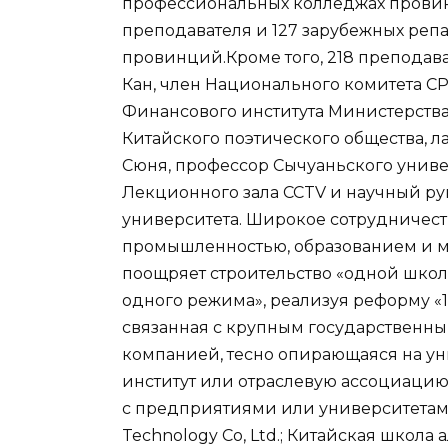
профессиональных колледжах провин
преподавателя и 127 зарубежных репа
провинций.Кроме того, 218 преподава
Кан, член Национального комитета C
Финансового института Министерства
Китайского поэтического общества, 
Сюня, профессор Сычуаньского униве
Лекционного зала CCTV и научный р
университета. Широкое сотрудничес
промышленностью, образованием и 
поощряет строительство «одной школ
одного режима», реализуя реформу «1+
связанная с крупным государственн
компанией, тесно опирающаяся на ун
институт или отраслевую ассоциацию
с предприятиями или университетами,
Technology Co, Ltd.; Китайская школа