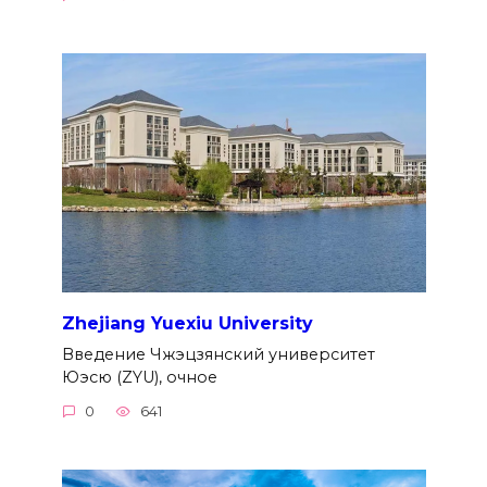
Zhejiang Yuexiu University
Введение Чжэцзянский университет
Юэсю (ZYU), очное
0
641