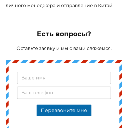
личного менеджера и отправление в Китай.
Есть вопросы?
Оставьте заявку и мы с вами свяжемся.
В
а
ш
В
е
а
и
ш
м
т
я
Перезвоните мне
е
*
л
е
ф