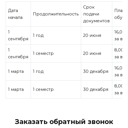
Срок
Дата
Плата
Продолжительность
подачи
начала
обуче
документов
1
16,000
1 год
20 июня
сентября
за все
1
8,000
1 семестр
20 июня
сентября
за все
16,000
1 марта
1 год
30 декабря
за все
8,000
1 марта
1 семестр
30 декабря
за все
Заказать обратный звонок