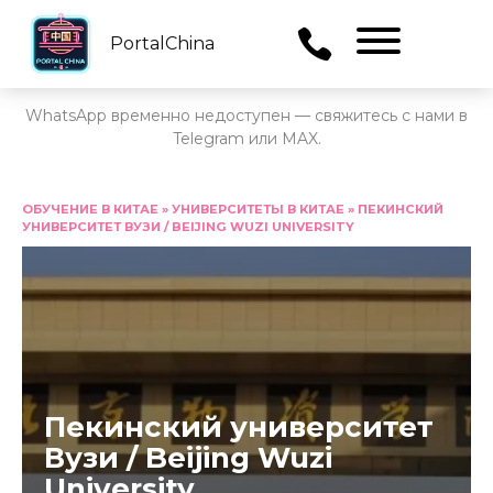
PortalChina
Menu
WhatsApp временно недоступен — свяжитесь с нами в
Telegram или MAX.
Перейти
к
ОБУЧЕНИЕ В КИТАЕ
»
УНИВЕРСИТЕТЫ В КИТАЕ
»
ПЕКИНСКИЙ
УНИВЕРСИТЕТ ВУЗИ / BEIJING WUZI UNIVERSITY
содержанию
Пекинский университет
Вузи / Beijing Wuzi
University