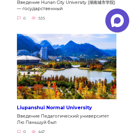
Введение Hunan City University (湖南城市学院)
— государственный
0
535
Liupanshui Normal University
Введение Педагогический университет
Лю Паньшуй был
0
447