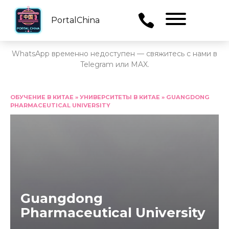
PortalChina
Menu
WhatsApp временно недоступен — свяжитесь с нами в
Telegram или MAX.
Перейти
к
ОБУЧЕНИЕ В КИТАЕ
»
УНИВЕРСИТЕТЫ В КИТАЕ
»
GUANGDONG
PHARMACEUTICAL UNIVERSITY
содержанию
Guangdong
Pharmaceutical University