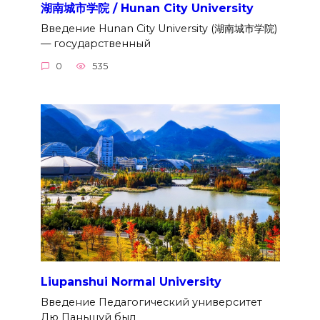
湖南城市学院 / Hunan City University
Введение Hunan City University (湖南城市学院)
— государственный
0
535
Liupanshui Normal University
Введение Педагогический университет
Лю Паньшуй был