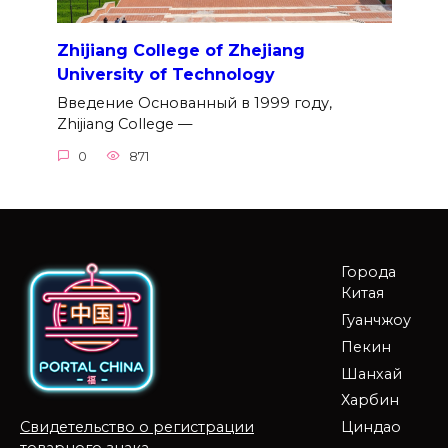
Zhijiang College of Zhejiang
University of Technology
Введение Основанный в 1999 году,
Zhijiang College —
0
871
Города
Китая
Гуанчжоу
Пекин
Шанхай
Харбин
Циндао
Свидетельство о регистрации