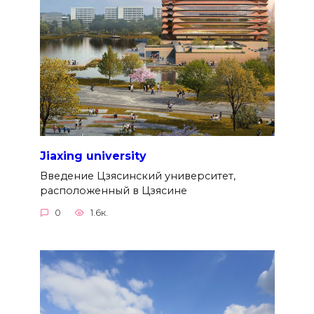
Jiaxing university
Введение Цзясинский университет,
расположенный в Цзясине
0
1.6к.