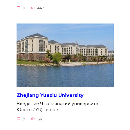
0
447
Zhejiang Yuexiu University
Введение Чжэцзянский университет
Юэсю (ZYU), очное
0
641