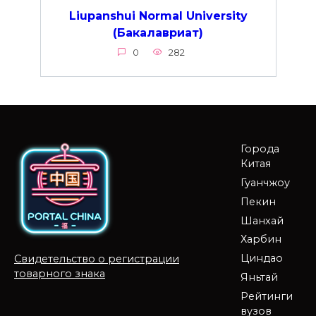
Liupanshui Normal University
(Бакалавриат)
0
282
Города
Китая
Гуанчжоу
Пекин
Шанхай
Харбин
Циндао
Свидетельство о регистрации
товарного знака
Яньтай
Рейтинги
вузов