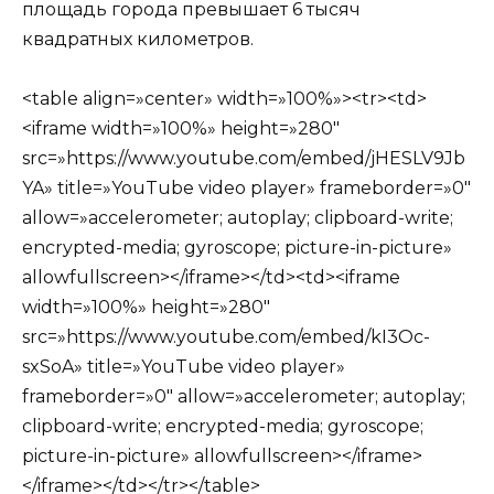
площадь города превышает 6 тысяч
квадратных километров.
<table align=»center» width=»100%»><tr><td>
<iframe width=»100%» height=»280″
src=»https://www.youtube.com/embed/jHESLV9Jb
YA» title=»YouTube video player» frameborder=»0″
allow=»accelerometer; autoplay; clipboard-write;
encrypted-media; gyroscope; picture-in-picture»
allowfullscreen></iframe></td><td><iframe
width=»100%» height=»280″
src=»https://www.youtube.com/embed/kI3Oc-
sxSoA» title=»YouTube video player»
frameborder=»0″ allow=»accelerometer; autoplay;
clipboard-write; encrypted-media; gyroscope;
picture-in-picture» allowfullscreen></iframe>
</iframe></td></tr></table>