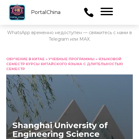
PortalChina
Menu
WhatsApp временно недоступен — свяжитесь с нами в
Telegram или MAX.
Перейти
к
ОБУЧЕНИЕ В КИТАЕ
»
УЧЕБНЫЕ ПРОГРАММЫ
»
ЯЗЫКОВОЙ
СЕМЕСТР КУРСЫ КИТАЙСКОГО ЯЗЫКА С ДЛИТЕЛЬНОСТЬЮ
содержанию
СЕМЕСТР
Shanghai University of
Engineering Science