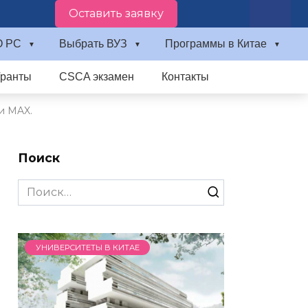
Оставить заявку
О PC
Выбрать ВУЗ
Программы в Китае
Гранты
CSCA экзамен
Контакты
и MAX.
Поиск
Search
for:
УНИВЕРСИТЕТЫ В КИТАЕ