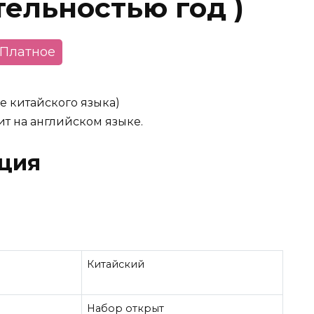
тельностью год )
Платное
е китайского языка)
т на английском языке.
ция
Китайский
Набор открыт