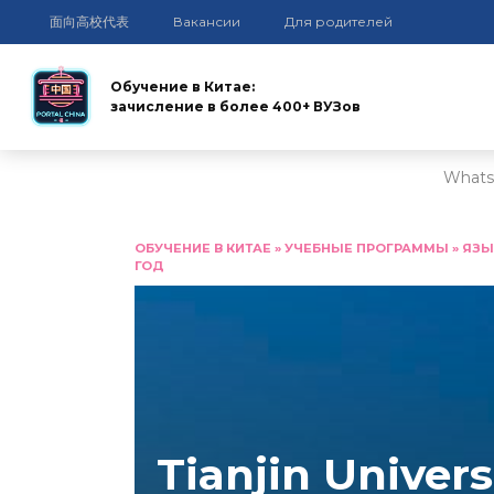
面向高校代表
Вакансии
Для родителей
Обучение в Китае:
зачисление в более 400+ ВУЗов
Whats
Перейти
к
ОБУЧЕНИЕ В КИТАЕ
»
УЧЕБНЫЕ ПРОГРАММЫ
»
ЯЗЫ
ГОД
содержанию
Tianjin Univers