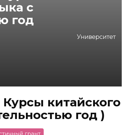
ыка с
ю год
Университет
( Курсы китайского
тельностью год )
астичный грант