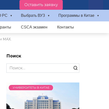
Оставить заявку
О PC
Выбрать ВУЗ
Программы в Китае
Гранты
CSCA экзамен
Контакты
и MAX.
Поиск
Search
for:
УНИВЕРСИТЕТЫ В КИТАЕ