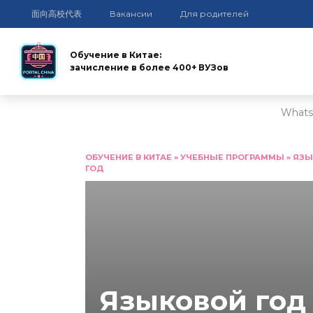
面向高校代表
Вакансии
Для родителей
Обучение в Китае:
зачисление в более 400+ ВУЗов
Whats
Перейти
к
ОБУЧЕНИЕ В КИТАЕ
»
УЧЕБНЫЕ ПРОГРАММЫ
»
ЯЗЫ
ГОД
содержанию
Языковой год