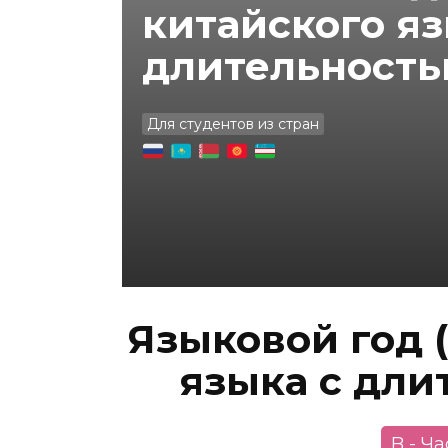
китайского яз
длительность
Для студентов из стран
Языковой год 
языка с дли
B - Ч