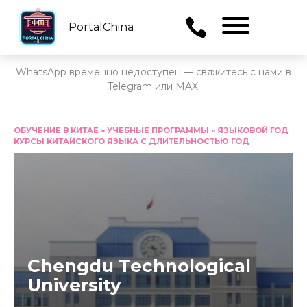
PortalChina
Menu
WhatsApp временно недоступен — свяжитесь с нами в
Telegram или MAX.
Перейти
к
ОБУЧЕНИЕ В КИТАЕ
»
УЧЕБНЫЕ ПРОГРАММЫ
»
ЯЗЫКОВОЙ ГОД
КУРСЫ КИТАЙСКОГО ЯЗЫКА С ДЛИТЕЛЬНОСТЬЮ ГОД
содержанию
Chengdu Technological
University