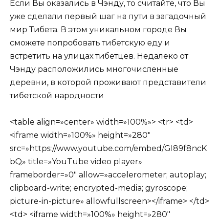
Если Вы оказались в Чэнду, то считайте, что Вы
уже сделали первый шаг на пути в загадочный
мир Тибета. В этом уникальном городе Вы
сможете попробовать тибетскую еду и
встретить на улицах тибетцев. Недалеко от
Чэнду расположились многочисленные
деревни, в которой проживают представители
тибетской народности
<table align=»center» width=»100%»> <tr> <td>
<iframe width=»100%» height=»280″
src=»https://www.youtube.com/embed/GI89f8ncK
bQ» title=»YouTube video player»
frameborder=»0″ allow=»accelerometer; autoplay;
clipboard-write; encrypted-media; gyroscope;
picture-in-picture» allowfullscreen></iframe> </td>
<td> <iframe width=»100%» height=»280″