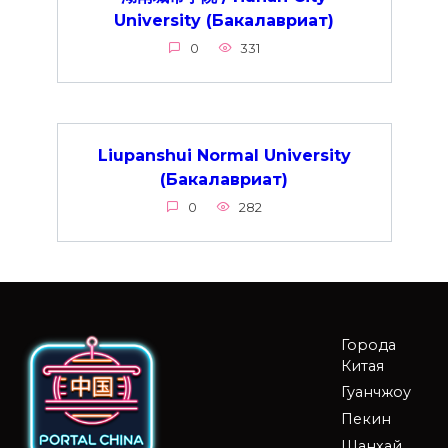
University (Бакалавриат)
0
331
Liupanshui Normal University
(Бакалавриат)
0
282
Города
Китая
Гуанчжоу
Пекин
Шанхай