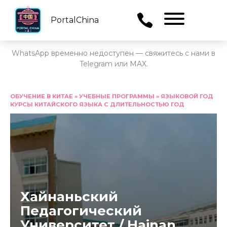
PortalChina
Menu
WhatsApp временно недоступен — свяжитесь с нами в
Telegram или MAX.
Перейти
к
ОБУЧЕНИЕ В КИТАЕ
»
УЧЕБНЫЕ ПРОГРАММЫ
»
ЯЗЫКОВОЙ ГОД
КУРСЫ КИТАЙСКОГО ЯЗЫКА С ДЛИТЕЛЬНОСТЬЮ ГОД
содержанию
Хайнаньский
Педагогический
Университет / Hainan