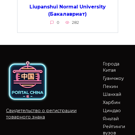
Liupanshui Normal University
(Бакалавриат)
0
282
Города
Китая
Гуанчжоу
Пекин
Шанхай
Харбин
Циндао
Свидетельство о регистрации
товарного знака
Яньтай
Рейтинги
вузов