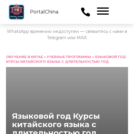
PortalChina
Menu
WhatsApp временно недоступен — свяжитесь с нами в
Telegram или MAX.
Перейти
к
ОБУЧЕНИЕ В КИТАЕ
»
УЧЕБНЫЕ ПРОГРАММЫ
»
ЯЗЫКОВОЙ ГОД
КУРСЫ КИТАЙСКОГО ЯЗЫКА С ДЛИТЕЛЬНОСТЬЮ ГОД
содержанию
Языковой год Курсы
китайского языка с
длительностью год