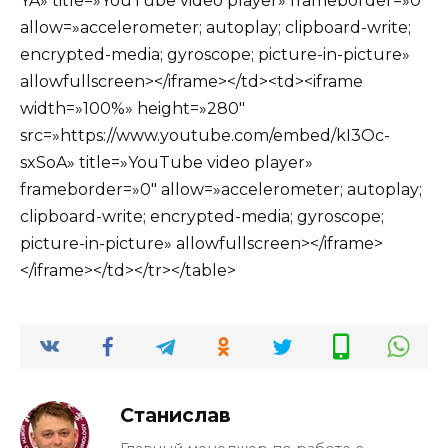
YA» title=»YouTube video player» frameborder=»0″
allow=»accelerometer; autoplay; clipboard-write;
encrypted-media; gyroscope; picture-in-picture»
allowfullscreen></iframe></td><td><iframe
width=»100%» height=»280″
src=»https://www.youtube.com/embed/kI3Oc-
sxSoA» title=»YouTube video player»
frameborder=»0″ allow=»accelerometer; autoplay;
clipboard-write; encrypted-media; gyroscope;
picture-in-picture» allowfullscreen></iframe>
</iframe></td></tr></table>
Станислав