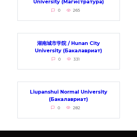
University (Магистратура)
0
265
湖南城市学院 / Hunan City
University (Бакалавриат)
0
331
Liupanshui Normal University
(Бакалавриат)
0
282