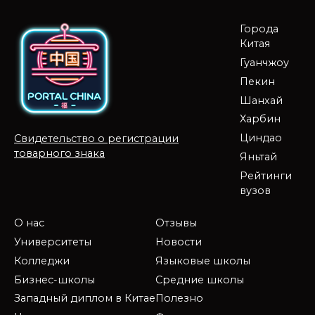
Города
Китая
Гуанчжоу
Пекин
Шанхай
Харбин
Циндао
Свидетельство о регистрации
товарного знака
Яньтай
Рейтинги
вузов
О нас
Отзывы
Университеты
Новости
Колледжи
Языковые школы
Бизнес-школы
Средние школы
Западный диплом в Китае
Полезно