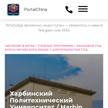
PortalChina
Menu
WhatsApp временно недоступен — свяжитесь с нами в
Telegram или MAX.
Перейти
к
ОБУЧЕНИЕ В КИТАЕ
»
УЧЕБНЫЕ ПРОГРАММЫ
»
ЯЗЫКОВОЙ ГОД
КУРСЫ КИТАЙСКОГО ЯЗЫКА С ДЛИТЕЛЬНОСТЬЮ ГОД
содержанию
Харбинский
Политехнический
Университет / Harbin