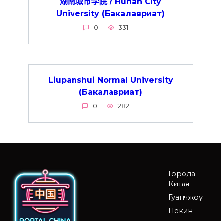
湖南城市学院 / Hunan City
University (Бакалавриат)
0
331
Liupanshui Normal University
(Бакалавриат)
0
282
Города
Китая
Гуанчжоу
Пекин