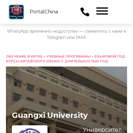
PortalChina
Menu
WhatsApp временно недоступен — свяжитесь с нами в
Telegram или MAX.
Перейти
к
ОБУЧЕНИЕ В КИТАЕ
»
УЧЕБНЫЕ ПРОГРАММЫ
»
ЯЗЫКОВОЙ ГОД
КУРСЫ КИТАЙСКОГО ЯЗЫКА С ДЛИТЕЛЬНОСТЬЮ ГОД
содержанию
Guangxi University
Университет