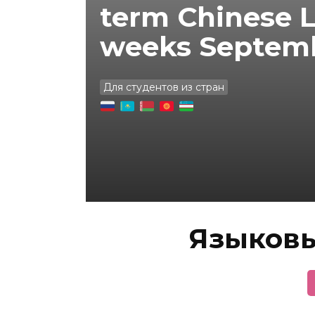
term Chinese 
weeks Septem
Для студентов из стран
Языков