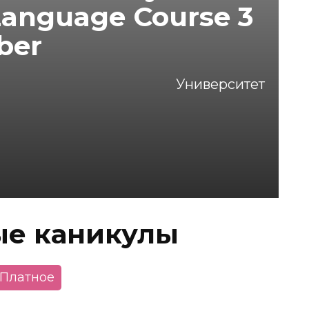
Language Course 3
ber
Университет
ые каникулы
Платное