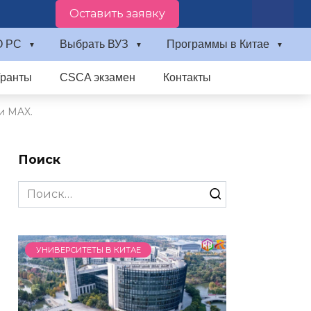
Оставить заявку
О PC
Выбрать ВУЗ
Программы в Китае
Гранты
CSCA экзамен
Контакты
и MAX.
Поиск
Search
for:
УНИВЕРСИТЕТЫ В КИТАЕ