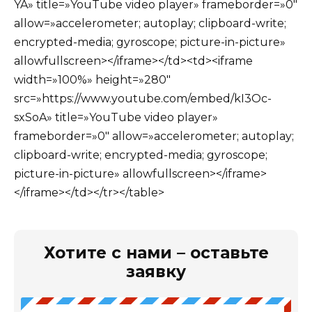
YA» title=»YouTube video player» frameborder=»0″
allow=»accelerometer; autoplay; clipboard-write;
encrypted-media; gyroscope; picture-in-picture»
allowfullscreen></iframe></td><td><iframe
width=»100%» height=»280″
src=»https://www.youtube.com/embed/kI3Oc-
sxSoA» title=»YouTube video player»
frameborder=»0″ allow=»accelerometer; autoplay;
clipboard-write; encrypted-media; gyroscope;
picture-in-picture» allowfullscreen></iframe>
</iframe></td></tr></table>
Хотите с нами – оставьте
заявку