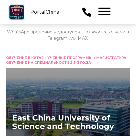
PortalChina
Menu
WhatsApp временно недоступен — свяжитесь с нами в
Telegram или MAX.
Перейти
к
ОБУЧЕНИЕ В КИТАЕ
»
УЧЕБНЫЕ ПРОГРАММЫ
»
МАГИСТРАТУРА
ОБУЧЕНИЕ НА СПЕЦИАЛЬНОСТИ 2,5-3 ГОДА
содержанию
East China University of
Science and Technology