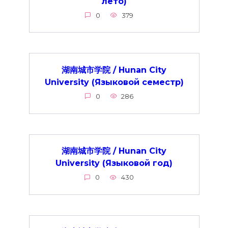
лето)
0
379
湖南城市学院 / Hunan City
University (Языковой семестр)
0
286
湖南城市学院 / Hunan City
University (Языковой год)
0
430