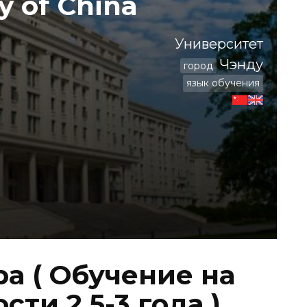
y of China
Университет
Чэнду
город
язык обучения
а ( Обучение на
ти 2,5-3 года )