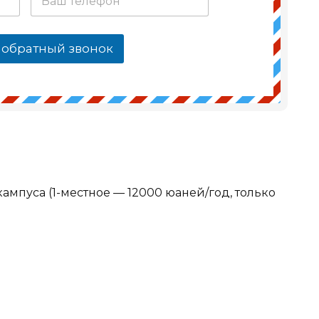
 обратный звонок
мпуса (1-местное — 12000 юаней/год, только