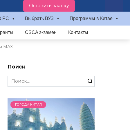
Оставить заявку
О PC
Выбрать ВУЗ
Программы в Китае
Гранты
CSCA экзамен
Контакты
и MAX.
Поиск
Search
for:
ГОРОДА КИТАЯ