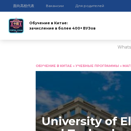
面向高校代表
Вакансии
Для родителей
Обучение в Китае:
зачисление в более 400+ ВУЗов
Whats
Перейти
к
ОБУЧЕНИЕ В КИТАЕ
»
УЧЕБНЫЕ ПРОГРАММЫ
»
МАГ
содержанию
University of E