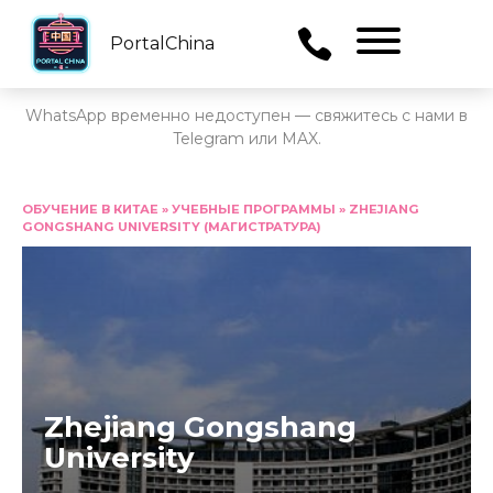
PortalChina
Menu
WhatsApp временно недоступен — свяжитесь с нами в
Telegram или MAX.
Перейти
к
ОБУЧЕНИЕ В КИТАЕ
»
УЧЕБНЫЕ ПРОГРАММЫ
»
ZHEJIANG
GONGSHANG UNIVERSITY (МАГИСТРАТУРА)
содержанию
Zhejiang Gongshang
University