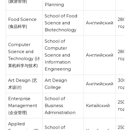
(旅游管理)
Planning
School of Food
Food Science
2800
Science and
Английский
(食品科学)
год
Biotechnology
School of
Computer
Computer
Science and
2800
Science and
Английский
Technology (计
год
Information
算机科学与技术)
Engineering
Art Design (艺
Art Design
3000
Английский
术设计)
College
год
Enterprise
School of
2500
Management
Business
Китайский
год
(企业管理)
Administration
Applied
School of
2500