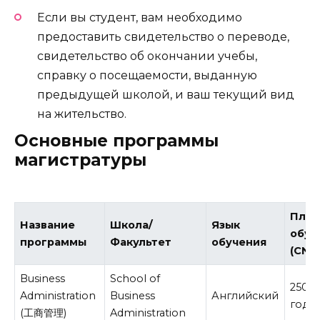
Если вы студент, вам необходимо
предоставить свидетельство о переводе,
свидетельство об окончании учебы,
справку о посещаемости, выданную
предыдущей школой, и ваш текущий вид
на жительство.
Основные программы
магистратуры
Плат
Название
Школа/
Язык
обуч
программы
Факультет
обучения
(CNY
Business
School of
2500
Administration
Business
Английский
год
(工商管理)
Administration