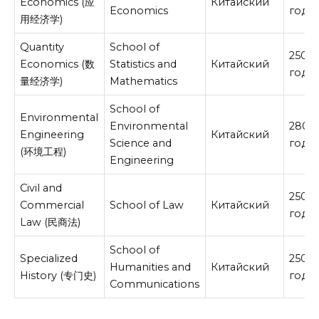
Economics (应
Китайский
Economics
год
用经济学)
Quantity
School of
2500
Economics (数
Statistics and
Китайский
год
量经济学)
Mathematics
School of
Environmental
Environmental
2800
Engineering
Китайский
Science and
год
(环境工程)
Engineering
Civil and
2500
Commercial
School of Law
Китайский
год
Law (民商法)
School of
Specialized
2500
Humanities and
Китайский
History (专门史)
год
Communications