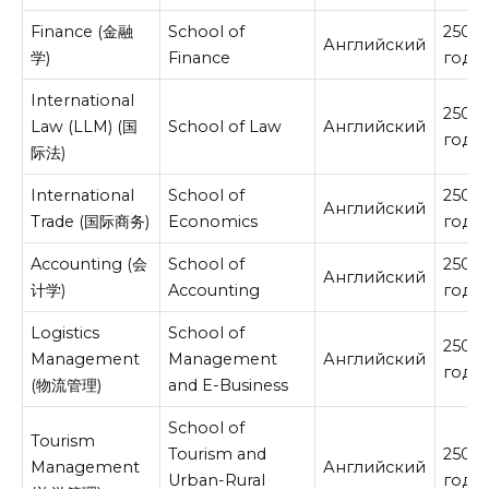
Finance (金融
School of
2500
Английский
学)
Finance
год
International
2500
Law (LLM) (国
School of Law
Английский
год
际法)
International
School of
2500
Английский
Trade (国际商务)
Economics
год
Accounting (会
School of
2500
Английский
计学)
Accounting
год
Logistics
School of
2500
Management
Management
Английский
год
(物流管理)
and E-Business
School of
Tourism
Tourism and
2500
Management
Английский
Urban-Rural
год