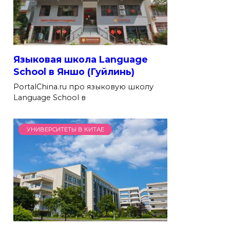
Языковая школа Language
School в Яншо (Гуйлинь)
PortalChina.ru про языковую школу
Language School в
УНИВЕРСИТЕТЫ В КИТАЕ