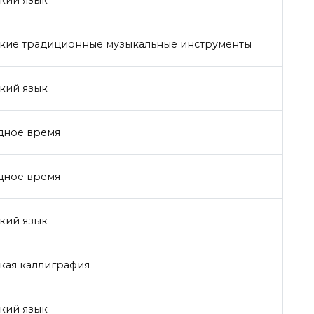
кий язык
ские традиционные музыкальные инструменты
кий язык
дное время
дное время
кий язык
кая каллиграфия
кий язык