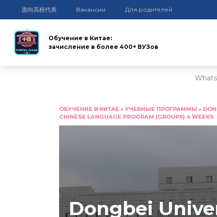
面向高校代表
Вакансии
Для родителей
Обучение в Китае:
зачисление в более 400+ ВУЗов
Whats
Перейти
к
ОБУЧЕНИЕ В КИТАЕ
»
УЧЕБНЫЕ ПРОГРАММЫ
»
DON
CHINESE LANGUAGE PROGRAM (GROUPS) 4 WEEKS
содержанию
Dongbei Univer