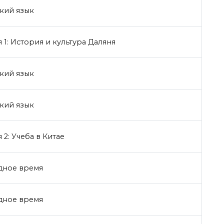
кий язык
 1: История и культура Даляня
кий язык
кий язык
 2: Учеба в Китае
дное время
дное время