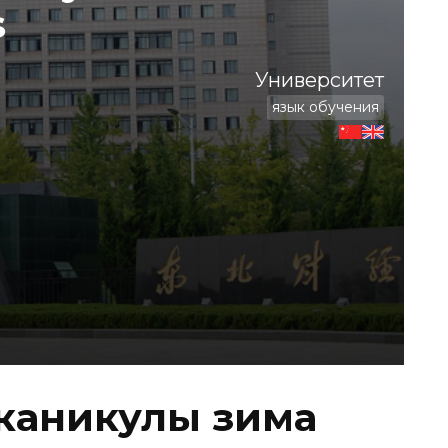
s
Университет
язык обучения
каникулы зима