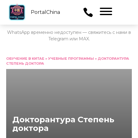
PortalChina
Menu
WhatsApp временно недоступен — свяжитесь с нами в
Telegram или MAX.
Перейти
к
ОБУЧЕНИЕ В КИТАЕ
»
УЧЕБНЫЕ ПРОГРАММЫ
»
ДОКТОРАНТУРА
СТЕПЕНЬ ДОКТОРА
содержанию
Докторантура Степень
доктора