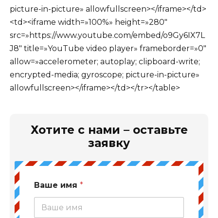
picture-in-picture» allowfullscreen></iframe></td>
<td><iframe width=»100%» height=»280″
src=»https://www.youtube.com/embed/o9Gy6IX7L
J8″ title=»YouTube video player» frameborder=»0″
allow=»accelerometer; autoplay; clipboard-write;
encrypted-media; gyroscope; picture-in-picture»
allowfullscreen></iframe></td></tr></table>
Хотите с нами – оставьте
заявку
Ваше имя
*