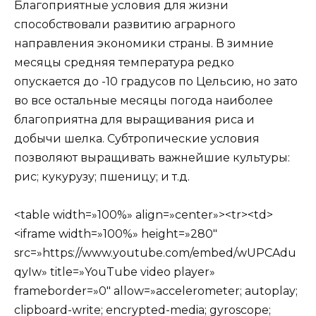
Благоприятные условия для жизни
способствовали развитию аграрного
направления экономики страны. В зимние
месяцы средняя температура редко
опускается до -10 градусов по Цельсию, но зато
во все остальные месяцы погода наиболее
благоприятна для выращивания риса и
добычи шелка. Субтропические условия
позволяют выращивать важнейшие культуры:
рис; кукурузу; пшеницу; и т.д.
<table width=»100%» align=»center»><tr><td>
<iframe width=»100%» height=»280″
src=»https://www.youtube.com/embed/wUPCAdu
qyIw» title=»YouTube video player»
frameborder=»0″ allow=»accelerometer; autoplay;
clipboard-write; encrypted-media; gyroscope;