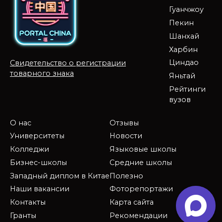
Гуанчжоу
Пекин
Шанхай
Харбин
Циндао
Свидетельство о регистрации
товарного знака
Яньтай
Рейтинги
вузов
О нас
Отзывы
Университеты
Новости
Колледжи
Языковые школы
Бизнес-школы
Средние школы
Западный диплом в Китае
Полезно
Наши вакансии
Фоторепортажи
Контакты
Карта сайта
Гранты
Рекомендации