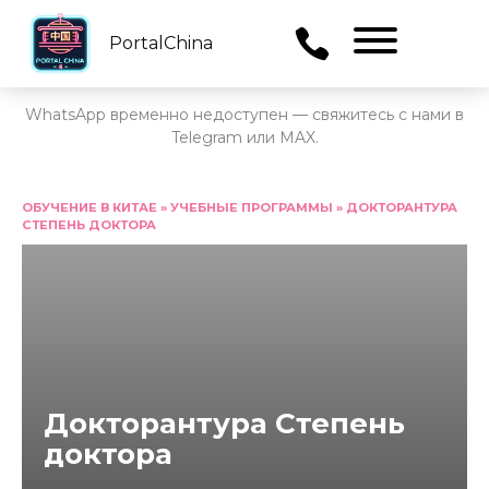
PortalChina
Menu
WhatsApp временно недоступен — свяжитесь с нами в
Telegram или MAX.
Перейти
к
ОБУЧЕНИЕ В КИТАЕ
»
УЧЕБНЫЕ ПРОГРАММЫ
»
ДОКТОРАНТУРА
СТЕПЕНЬ ДОКТОРА
содержанию
Докторантура Степень
доктора