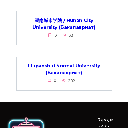
湖南城市学院 / Hunan City
University (Бакалавриат)
0
331
Liupanshui Normal University
(Бакалавриат)
0
282
Города
Китая