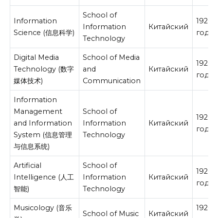
School of
Information
19200
Information
Китайский
Science (信息科学)
год
Technology
Digital Media
School of Media
19200
Technology (数字
and
Китайский
год
媒体技术)
Communication
Information
Management
School of
19200
and Information
Information
Китайский
год
System (信息管理
Technology
与信息系统)
Artificial
School of
19200
Intelligence (人工
Information
Китайский
год
智能)
Technology
Musicology (音乐
19200
School of Music
Китайский