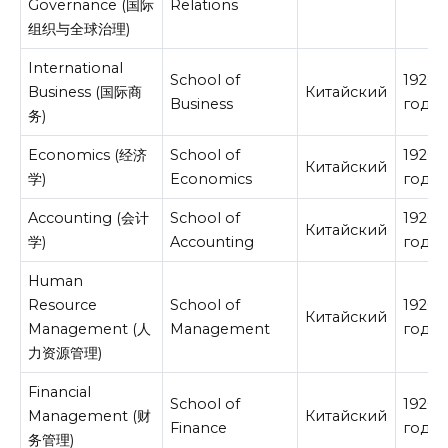
Governance (国际
Relations
组织与全球治理)
International
School of
19200
Business (国际商
Китайский
Business
год
务)
Economics (经济
School of
19200
Китайский
学)
Economics
год
Accounting (会计
School of
19200
Китайский
学)
Accounting
год
Human
Resource
School of
19200
Китайский
Management (人
Management
год
力资源管理)
Financial
School of
19200
Management (财
Китайский
Finance
год
务管理)