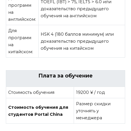
TOEFL (IBT) > 75, IELTS > 6.0 или
программ
доказательство предыдущего
на
обучения на английском
английском:
Для
HSK 4 (180 баллов минимум) или
программ
доказательство предыдущего
на
обучения на китайском
китайском:
Плата за обучение
Стоимость обучения
19200 ¥ / год
Размер скидки
Стоимость обучения для
уточнять у
студентов Portal China
менеджера