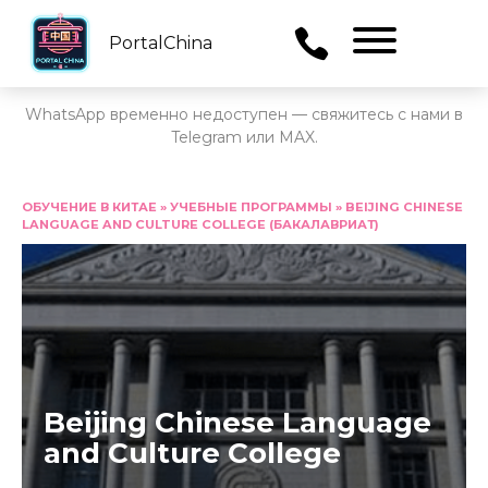
PortalChina
Menu
WhatsApp временно недоступен — свяжитесь с нами в
Telegram или MAX.
Перейти
к
ОБУЧЕНИЕ В КИТАЕ
»
УЧЕБНЫЕ ПРОГРАММЫ
»
BEIJING CHINESE
LANGUAGE AND CULTURE COLLEGE (БАКАЛАВРИАТ)
содержанию
Beijing Chinese Language
and Culture College