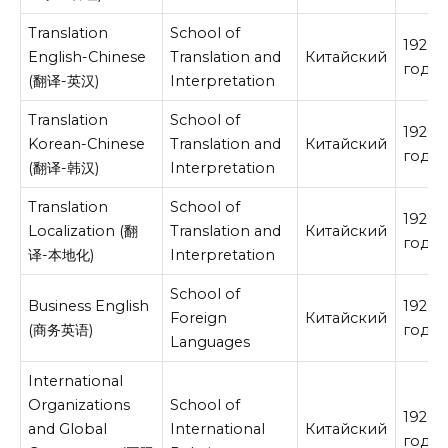
Translation
School of
19200
English-Chinese
Translation and
Китайский
год
(翻译-英汉)
Interpretation
Translation
School of
19200
Korean-Chinese
Translation and
Китайский
год
(翻译-韩汉)
Interpretation
Translation
School of
19200
Localization (翻
Translation and
Китайский
год
译-本地化)
Interpretation
School of
Business English
19200
Foreign
Китайский
(商务英语)
год
Languages
International
Organizations
School of
19200
and Global
International
Китайский
год