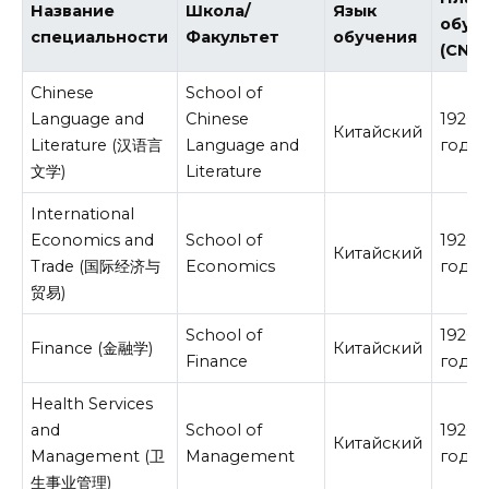
Название
Школа/
Язык
обуч
специальности
Факультет
обучения
(CNY/
Chinese
School of
Language and
Chinese
19200
Китайский
Literature (汉语言
Language and
год
文学)
Literature
International
Economics and
School of
19200
Китайский
Trade (国际经济与
Economics
год
贸易)
School of
19200
Finance (金融学)
Китайский
Finance
год
Health Services
and
School of
19200
Китайский
Management (卫
Management
год
生事业管理)