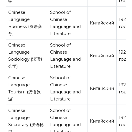
学)
год
Chinese
School of
Language
Chinese
19200
Китайский
Business (汉语商
Language and
год
务)
Literature
Chinese
School of
Language
Chinese
19200
Китайский
Sociology (汉语社
Language and
год
会学)
Literature
Chinese
School of
Language
Chinese
19200
Китайский
Tourism (汉语旅
Language and
год
游)
Literature
Chinese
School of
Language
Chinese
19200
Китайский
Secretary (汉语秘
Language and
год
书)
Literature