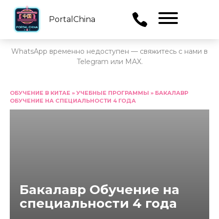
PortalChina
Menu
WhatsApp временно недоступен — свяжитесь с нами в
Telegram или MAX.
Перейти
к
ОБУЧЕНИЕ В КИТАЕ
»
УЧЕБНЫЕ ПРОГРАММЫ
»
БАКАЛАВР
ОБУЧЕНИЕ НА СПЕЦИАЛЬНОСТИ 4 ГОДА
содержанию
Бакалавр Обучение на
специальности 4 года