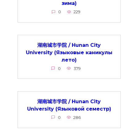
зима)
0
229
湖南城市学院 / Hunan City
University (Языковые каникулы
лето)
0
379
湖南城市学院 / Hunan City
University (Языковой семестр)
0
286