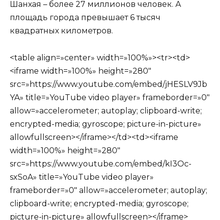
Шанхая – более 27 миллионов человек. А
площадь города превышает 6 тысяч
квадратных километров.
<table align=»center» width=»100%»><tr><td>
<iframe width=»100%» height=»280″
src=»https://www.youtube.com/embed/jHESLV9Jb
YA» title=»YouTube video player» frameborder=»0″
allow=»accelerometer; autoplay; clipboard-write;
encrypted-media; gyroscope; picture-in-picture»
allowfullscreen></iframe></td><td><iframe
width=»100%» height=»280″
src=»https://www.youtube.com/embed/kI3Oc-
sxSoA» title=»YouTube video player»
frameborder=»0″ allow=»accelerometer; autoplay;
clipboard-write; encrypted-media; gyroscope;
picture-in-picture» allowfullscreen></iframe>