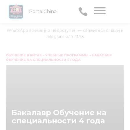
PortalChina
Menu
WhatsApp временно недоступен — свяжитесь с нами в
Telegram или MAX.
Перейти
к
ОБУЧЕНИЕ В КИТАЕ
»
УЧЕБНЫЕ ПРОГРАММЫ
»
БАКАЛАВР
ОБУЧЕНИЕ НА СПЕЦИАЛЬНОСТИ 4 ГОДА
содержанию
Бакалавр Обучение на
специальности 4 года