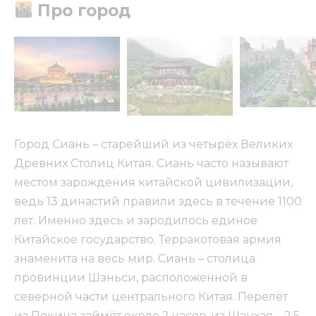
Про город
Город Сиань – старейший из четырёх Великих
Древних Столиц Китая. Сиань часто называют
местом зарождения китайской цивилизации,
ведь 13 династий правили здесь в течение 1100
лет. Именно здесь и зародилось единое
Китайское государство. Терракотовая армия
знаменита на весь мир. Сиань – столица
провинции Шэньси, расположенной в
северной части центрального Китая. Перелёт
из Пекина займёт около 2 часов, из Шанхая – 2,5