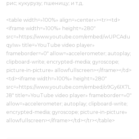
рис; кукурузу; пшеницу; и т.д.
<table width=»100%» align=»center»><tr><td>
<iframe width=»100%» height=»280″
src=»https://www.youtube.com/embed/wUPCAdu
qyIw» title=»YouTube video player»
frameborder=»0″ allow=»accelerometer; autoplay;
clipboard-write; encrypted-media; gyroscope;
picture-in-picture» allowfullscreen></iframe></td>
<td><iframe width=»100%» height=»280″
src=»https://www.youtube.com/embed/o9Gy6IX7L
J8″ title=»YouTube video player» frameborder=»0″
allow=»accelerometer; autoplay; clipboard-write;
encrypted-media; gyroscope; picture-in-picture»
allowfullscreen></iframe></td></tr></table>