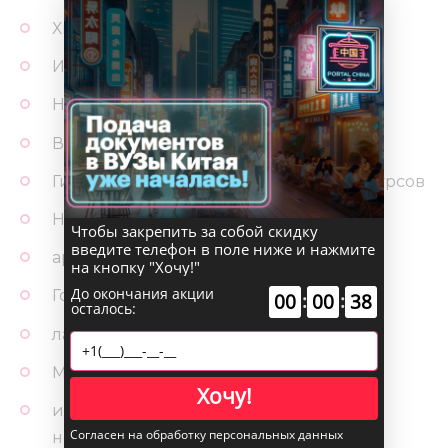
Химическая инженерия и технология
Инженерия окружающей среды
Наука об окружающей среде
Водные ресурсы и гидроэнергетика
Гидрология и инженерия водных ресурсов
Наука и инженерия подземных вод
Чтобы закрепить за собой скидку
введите телефон в поле ниже и нажмите
архитектура
на кнопку "Хочу!"
До окончания акции
Городское и сельское планирование
00
:
00
:
37
осталось:
ландшафтный сад
Материаловедение и инженерия
Хочу!
инженерия неорганических
Согласен на обработку персональных данных
неметаллических материалов