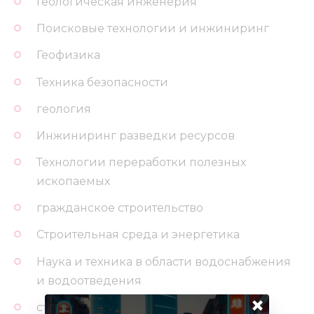
Геологическая инженерия
Поисковые технологии и инжиниринг
Геофизика
Техника безопасности
геология
Инжиниринг разведки ресурсов
Технологии переработки полезных
ископаемых
гражданское строительство
Строительная среда и энергетика
Наука и техника в области водоснабжения
и водоотведения
×
стоимость проекта