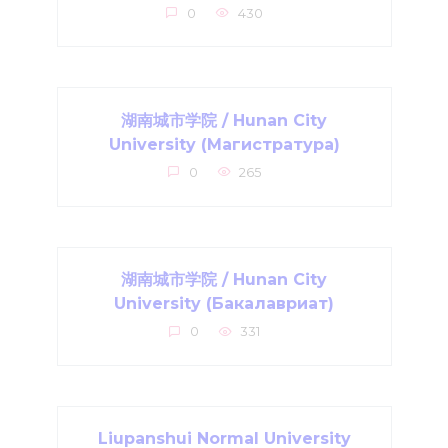
0
430
湖南城市学院 / Hunan City
University (Магистратура)
0
265
湖南城市学院 / Hunan City
University (Бакалавриат)
0
331
Liupanshui Normal University