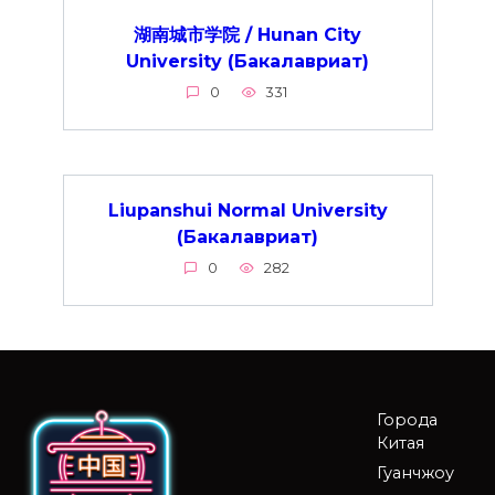
湖南城市学院 / Hunan City
University (Бакалавриат)
0
331
Liupanshui Normal University
(Бакалавриат)
0
282
Города
Китая
Гуанчжоу