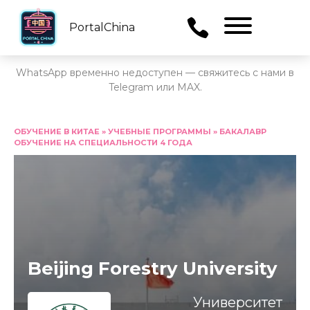
PortalChina
Menu
WhatsApp временно недоступен — свяжитесь с нами в
Telegram или MAX.
Перейти
к
ОБУЧЕНИЕ В КИТАЕ
»
УЧЕБНЫЕ ПРОГРАММЫ
»
БАКАЛАВР
ОБУЧЕНИЕ НА СПЕЦИАЛЬНОСТИ 4 ГОДА
содержанию
Beijing Forestry University
Университет