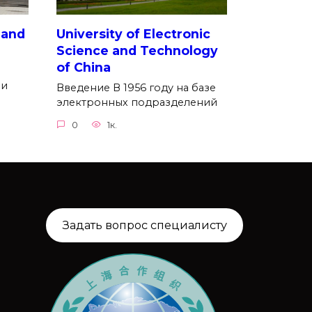
 and
University of Electronic
Science and Technology
of China
ии
Введение В 1956 году на базе
электронных подразделений
0
1к.
Задать вопрос специалисту