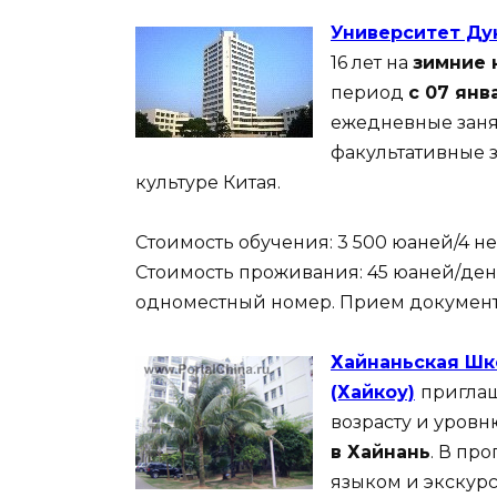
Университет Ду
16 лет на
зимние 
период
с 07 янв
ежедневные заня
факультативные 
культуре Китая.
Стоимость обучения: 3 500 юаней/4 н
Стоимость проживания: 45 юаней/ден
одноместный номер. Прием документо
Хайнаньская Шк
(Хайкоу)
приглаш
возрасту и уров
в Хайнань
. В пр
языком и экскурс