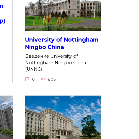
n
р)
University of Nottingham
Ningbo China
Введение University of
Nottingham Ningbo China
(UNNC)
0
803