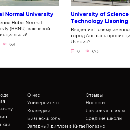
i Normal University
University of Science
Technology Liaoning
ение Hubei Normal
rsity (HBNU), ключевой
Введение Почему именно
инциальный
город Аньшань провинц
Ляонин?
631
0
673
рода
О нас
Отзывы
ая
Университеты
Новости
анчжоу
Колледжи
Языковые школы
кин
Бизнес-школы
Средние школы
нхай
Западный диплом в Китае
Полезно