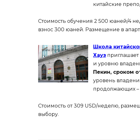
китайские препо
Стоимость обучения 2 500 юаней/4 н
взнос 300 юаней. Размещение в апарт
Школа китайско
Хауз
приглашает 
и уровню владен
Пекин, сроком о
уровень владения
продолжающих –
Стоимость от 309 USD/неделю, разме
выбору.