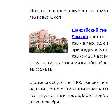
Мы начали прием документов на зим
языковых школ.
Шанхайский Уни
Языков
приглашае
язык в период
с 
три недели
. В 
языком 20 часов
факультативные занятия китайской ка
выходным.
Стоимость обучения: 1 100 юаней/1 не
недели. Регистрационный взнос 450 
чел. двухместный номер, 130 юаней/
до 20 декабря.