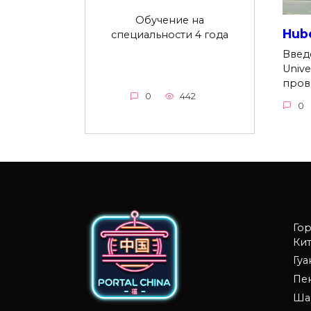
Обучение на
Hube
специальности 4 года
Введ
Unive
пров
0
442
0
Го
Кит
Гу
Пе
Ша