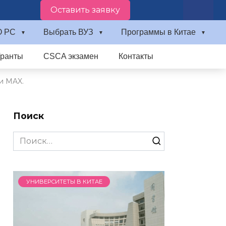
Оставить заявку
О PC
Выбрать ВУЗ
Программы в Китае
Гранты
CSCA экзамен
Контакты
и MAX.
Поиск
Search
for:
УНИВЕРСИТЕТЫ В КИТАЕ