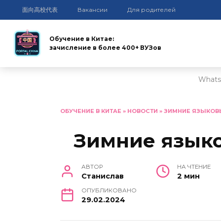
面向高校代表
Вакансии
Для родителей
Обучение в Китае:
зачисление в более 400+ ВУЗов
Whats
Перейти
к
ОБУЧЕНИЕ В КИТАЕ
»
НОВОСТИ
»
ЗИМНИЕ ЯЗЫКОВЫЕ
содержанию
Зимние языко
АВТОР
НА ЧТЕНИЕ
Станислав
2 мин
ОПУБЛИКОВАНО
29.02.2024