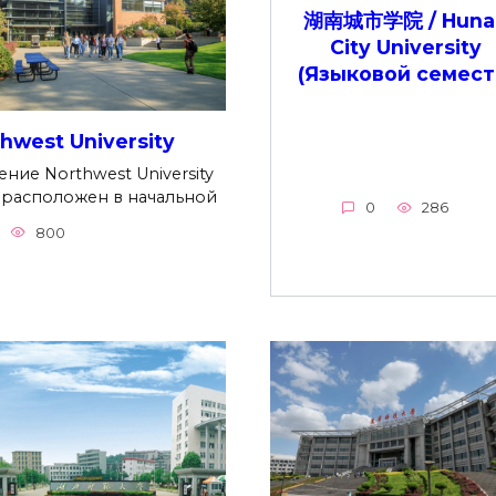
湖南城市学院 / Huna
City University
(Языковой семест
hwest University
ние Northwest University
) расположен в начальной
0
286
800