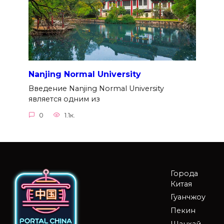
Nanjing Normal University
Введение Nanjing Normal University
является одним из
0
1.1к.
Города
Китая
Гуанчжоу
Пекин
Шанхай