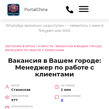
PortalChina
Menu
WhatsApp временно недоступен — свяжитесь с нами в
Telegram или MAX.
Перейти
к
ОБУЧЕНИЕ В КИТАЕ
»
НОВОСТИ
»
ВАКАНСИЯ В ВАШЕМ ГОРОДЕ:
МЕНЕДЖЕР ПО РАБОТЕ С КЛИЕНТАМИ
содержанию
Вакансия в Вашем городе:
Менеджер по работе с
клиентами
АВТОР
НА ЧТЕНИЕ
Станислав
2 мин
ПРОСМОТРОВ
КОММЕНТАРИИ
977
0
ОПУБЛИКОВАНО