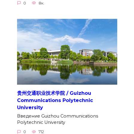
0
8к.
贵州交通职业技术学院 / Guizhou
Communications Polytechnic
University
Введение Guizhou Communications
Polytechnic University
0
712