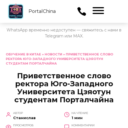
PortalChina
Menu
WhatsApp временно недоступен — свяжитесь с нами в
Telegram или MAX.
Перейти
к
ОБУЧЕНИЕ В КИТАЕ
»
НОВОСТИ
»
ПРИВЕТСТВЕННОЕ СЛОВО
РЕКТОРА ЮГО-ЗАПАДНОГО УНИВЕРСИТЕТА ЦЗЯОТУН
содержанию
СТУДЕНТАМ ПОРТАЛЧАЙНА
Приветственное слово
ректора Юго-Западного
Университета Цзяотун
студентам Порталчайна
АВТОР
НА ЧТЕНИЕ
Станислав
1 мин
ПРОСМОТРОВ
КОММЕНТАРИИ