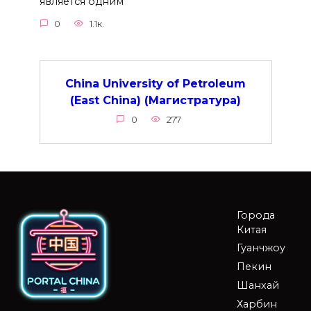
является одним
0
1.1к.
China University of Petroleum
(East China) (Магистратура)
0
277
Города
Китая
Гуанчжоу
Пекин
Шанхай
Харбин