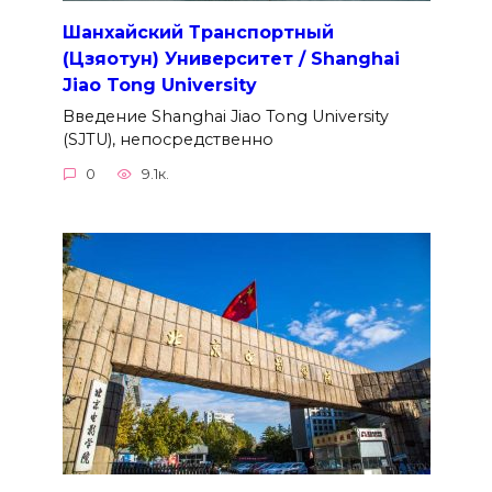
Шанхайский Транспортный
(Цзяотун) Университет / Shanghai
Jiao Tong University
Введение Shanghai Jiao Tong University
(SJTU), непосредственно
0
9.1к.