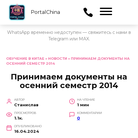
PortalChina
Menu
WhatsApp временно недоступен — свяжитесь с нами в
Telegram или MAX.
Перейти
к
ОБУЧЕНИЕ В КИТАЕ
»
НОВОСТИ
»
ПРИНИМАЕМ ДОКУМЕНТЫ НА
ОСЕННИЙ СЕМЕСТР 2014
содержанию
Принимаем документы на
осенний семестр 2014
АВТОР
НА ЧТЕНИЕ
Станислав
1 мин
ПРОСМОТРОВ
КОММЕНТАРИИ
1.1к.
0
ОПУБЛИКОВАНО
16.04.2024