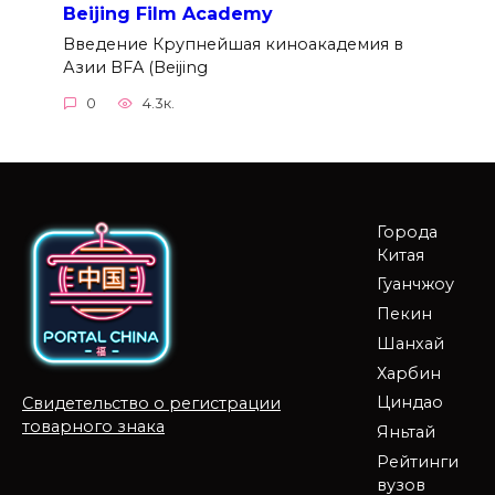
Beijing Film Academy
Введение Крупнейшая киноакадемия в
Азии BFA (Beijing
0
4.3к.
Города
Китая
Гуанчжоу
Пекин
Шанхай
Харбин
Циндао
Свидетельство о регистрации
товарного знака
Яньтай
Рейтинги
вузов