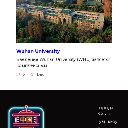
Wuhan University
Введение Wuhan University (WHU) является
комплексным
0
1.4к.
Города
Китая
Гуанчжоу