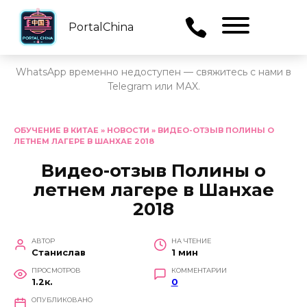
PortalChina
Menu
WhatsApp временно недоступен — свяжитесь с нами в
Telegram или MAX.
Перейти
к
ОБУЧЕНИЕ В КИТАЕ
»
НОВОСТИ
»
ВИДЕО-ОТЗЫВ ПОЛИНЫ О
ЛЕТНЕМ ЛАГЕРЕ В ШАНХАЕ 2018
содержанию
Видео-отзыв Полины о
летнем лагере в Шанхае
2018
АВТОР
НА ЧТЕНИЕ
Станислав
1 мин
ПРОСМОТРОВ
КОММЕНТАРИИ
1.2к.
0
ОПУБЛИКОВАНО