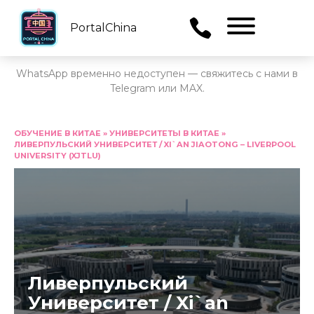
PortalChina
Menu
WhatsApp временно недоступен — свяжитесь с нами в
Telegram или MAX.
Перейти
к
ОБУЧЕНИЕ В КИТАЕ
»
УНИВЕРСИТЕТЫ В КИТАЕ
»
ЛИВЕРПУЛЬСКИЙ УНИВЕРСИТЕТ / XI`AN JIAOTONG – LIVERPOOL
содержанию
UNIVERSITY (XJTLU)
Ливерпульский
Университет / Xi`an