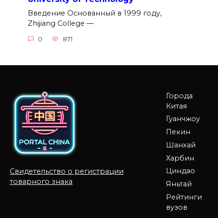
Введение Основанный в 1999 году,
Zhijiang College —
0
871
Города
Китая
Гуанчжоу
Пекин
Шанхай
Харбин
Циндао
Свидетельство о регистрации
товарного знака
Яньтай
Рейтинги
вузов