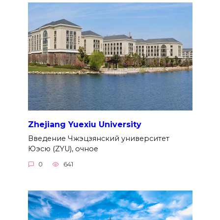
Zhejiang Yuexiu University
Введение Чжэцзянский университет
Юэсю (ZYU), очное
0
641