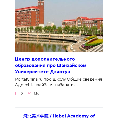
Центр дополнительного
образования про Шанхайском
Университете Дзяотун
PortalChina.ru про школу Общие сведения
АдресШанхайЗанятияЗанятия
0
1.1к.
河北美术学院 / Hebei Academy of