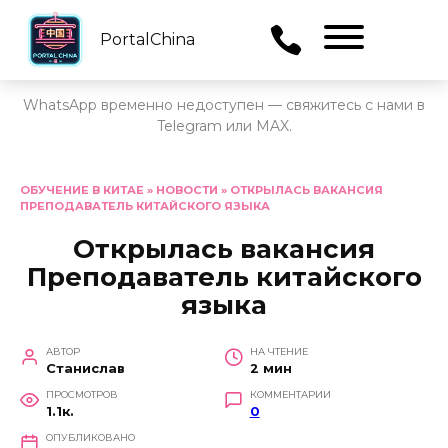
PortalChina
Menu
WhatsApp временно недоступен — свяжитесь с нами в
Telegram или MAX.
Перейти
к
ОБУЧЕНИЕ В КИТАЕ
»
НОВОСТИ
»
ОТКРЫЛАСЬ ВАКАНСИЯ
ПРЕПОДАВАТЕЛЬ КИТАЙСКОГО ЯЗЫКА
содержанию
Открылась вакансия
Преподаватель китайского
языка
АВТОР
НА ЧТЕНИЕ
Станислав
2 мин
ПРОСМОТРОВ
КОММЕНТАРИИ
1.1к.
0
ОПУБЛИКОВАНО