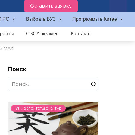
Оставить заявку
О PC
Выбрать ВУЗ
Программы в Китае
Гранты
CSCA экзамен
Контакты
и MAX.
Поиск
Search
for:
УНИВЕРСИТЕТЫ В КИТАЕ