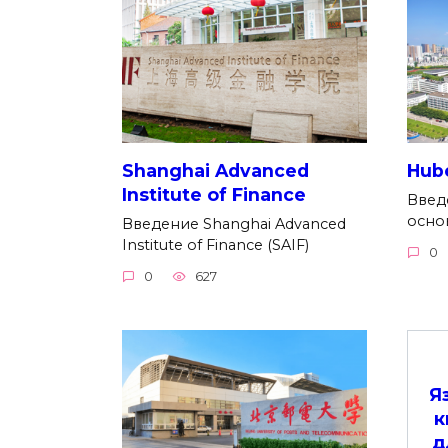
Shanghai Advanced
Hube
Institute of Finance
Введе
осно
Введение Shanghai Advanced
Institute of Finance (SAIF)
0
0
627
Я
к
д