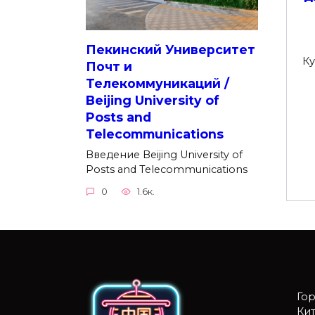
Пекинский Университет
Ку
Почт и
Телекоммуникаций /
Beijing University of
Posts and
Telecommunications
Введение Beijing University of
Posts and Telecommunications
0
1.6к.
Го
Кит