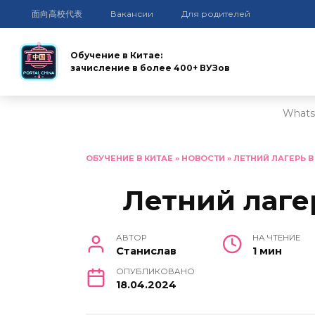
面向高校代表
Вакансии
Для родителей
Обучение в Китае:
зачисление в более 400+ ВУЗов
Whats
Перейти
к
ОБУЧЕНИЕ В КИТАЕ
»
НОВОСТИ
»
ЛЕТНИЙ ЛАГЕРЬ В
содержанию
Летний лаге
АВТОР
НА ЧТЕНИЕ
Станислав
1 мин
ОПУБЛИКОВАНО
18.04.2024