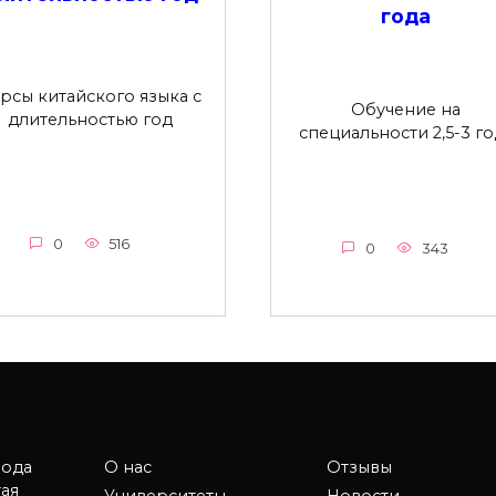
года
рсы китайского языка с
Обучение на
длительностью год
специальности 2,5-3 го
0
516
0
343
рода
О нас
Отзывы
ая