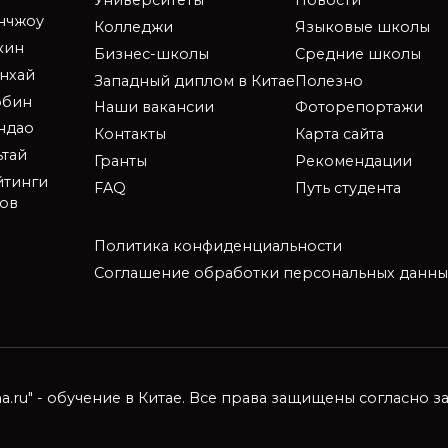
Университеты
Новости
анчжоу
Колледжи
Языковые школы
кин
Бизнес-школы
Средние школы
нхай
Западный диплом в Китае
Полезно
рбин
Наши вакансии
Фоторепортажи
ндао
Контакты
Карта сайта
ьтай
Гранты
Рекомендации
йтинги
FAQ
Путь студента
зов
Политика конфиденциальности
Соглашение обработки персональных данны
ina.ru" - обучение в Китае. Все права защищены согласно