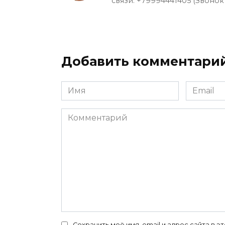
связи: +79994441405 (Звонок
Добавить комментари
Имя
Email
*
*
Комментарий
Сохранить моё имя, email и адрес сайта в