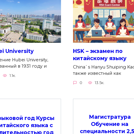
i University
HSK – экзамен по
китайскому языку
ние Hubei University,
ванный в 1931 году и
China`s Hanyu Shuiping Kao
также известный как
1.1к.
0
13.5к.
Магистратура
зыковой год Курсы
Обучение на
итайского языка с
специальности 2,5
лительностью год