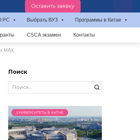
Оставить заявку
О PC
Выбрать ВУЗ
Программы в Китае
Гранты
CSCA экзамен
Контакты
и MAX.
Поиск
Search
for:
УНИВЕРСИТЕТЫ В КИТАЕ