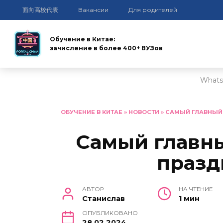
面向高校代表
Вакансии
Для родителей
Обучение в Китае:
зачисление в более 400+ ВУЗов
Whats
Перейти
к
ОБУЧЕНИЕ В КИТАЕ
»
НОВОСТИ
»
САМЫЙ ГЛАВНЫЙ
содержанию
Самый главн
празд
АВТОР
НА ЧТЕНИЕ
Станислав
1 мин
ОПУБЛИКОВАНО
28.02.2024