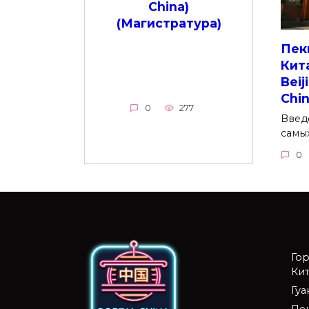
China)
(Магистратура)
Пек
Кит
Beij
Chi
0
277
Введ
самы
0
Го
Кит
Гу
Пе