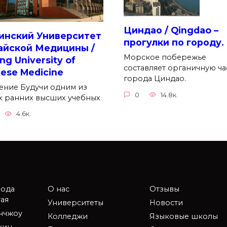
Циндао / Qingdao –
инский Университет
прогулки по городу.
айской Медицины /
Морское побережье
ing University of
составляет органичную ча
nese Medicine
города Циндао.
ение Будучи одним из
0
14.8к.
х ранних высших учебных
4.6к.
рода
О нас
Отзывы
ая
Университеты
Новости
анчжоу
Колледжи
Языковые школы
кин