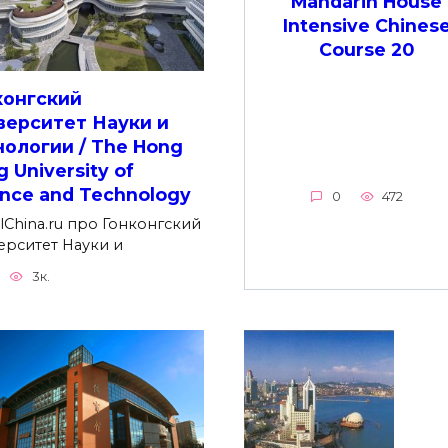
Mandarin House
Intensive Chines
Course 20
конгский
верситет Науки и
нологии / The Hong
 University of
ence and Technology
0
472
lChina.ru про Гонконгский
ерситет Науки и
3к.