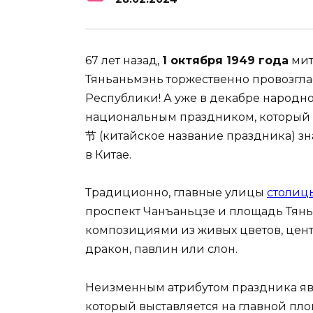
67 лет назад,
1 октября 1949 года
мит
Тяньаньмэнь торжественно провозгл
Республики! А уже в декабре народно
национальным праздником, который и
节 (китайское название праздника) зн
в Китае.
Традиционно, главные улицы
столиц
проспект Чанъаньцзе и площадь Тян
композициями из живых цветов, центр
дракон, павлин или слон.
Неизменным атрибутом праздника явл
который выставляется на главной пл