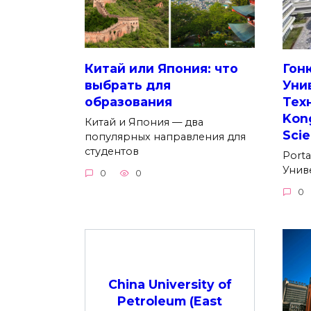
Китай или Япония: что
Гон
выбрать для
Уни
образования
Тех
Kong
Китай и Япония — два
Sci
популярных направления для
студентов
Porta
Унив
0
0
0
China University of
Petroleum (East