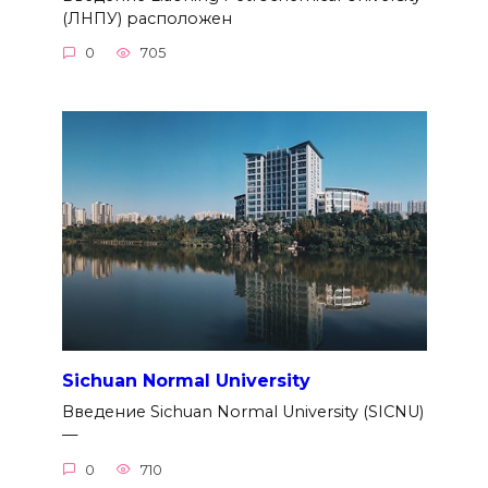
(ЛНПУ) расположен
0
705
Sichuan Normal University
Введение Sichuan Normal University (SICNU)
—
0
710