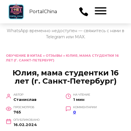
PortalChina
Menu
WhatsApp временно недоступен — свяжитесь с нами в
Telegram или MAX.
Перейти
к
ОБУЧЕНИЕ В КИТАЕ
»
ОТЗЫВЫ
»
ЮЛИЯ, МАМА СТУДЕНТКИ 16
ЛЕТ (Г. САНКТ-ПЕТЕРБУРГ)
содержанию
Юлия, мама студентки 16
лет (г. Санкт-Петербург)
АВТОР
НА ЧТЕНИЕ
Станислав
1 мин
ПРОСМОТРОВ
КОММЕНТАРИИ
765
0
ОПУБЛИКОВАНО
16.02.2024