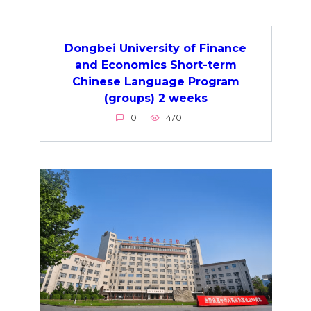
Dongbei University of Finance
and Economics Short-term
Chinese Language Program
(groups) 2 weeks
0
470