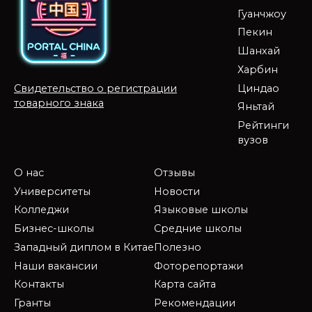
Гуанчжоу
Пекин
Шанхай
Харбин
Циндао
Свидетельство о регистрации
товарного знака
Яньтай
Рейтинги
вузов
О нас
Отзывы
Университеты
Новости
Колледжи
Языковые школы
Бизнес-школы
Средние школы
Западный диплом в Китае
Полезно
Наши вакансии
Фоторепортажи
Контакты
Карта сайта
Гранты
Рекомендации