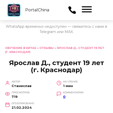
PortalChina
Menu
WhatsApp временно недоступен — свяжитесь с нами в
Telegram или MAX.
Перейти
к
ОБУЧЕНИЕ В КИТАЕ
»
ОТЗЫВЫ
»
ЯРОСЛАВ Д., СТУДЕНТ 19 ЛЕТ
(Г. КРАСНОДАР)
содержанию
Ярослав Д., студент 19 лет
(г. Краснодар)
АВТОР
НА ЧТЕНИЕ
Станислав
1 мин
ПРОСМОТРОВ
КОММЕНТАРИИ
719
0
ОПУБЛИКОВАНО
21.02.2024