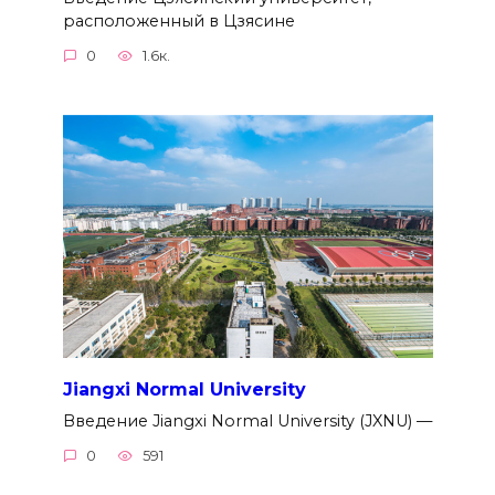
расположенный в Цзясине
0
1.6к.
Jiangxi Normal University
Введение Jiangxi Normal University (JXNU) —
0
591