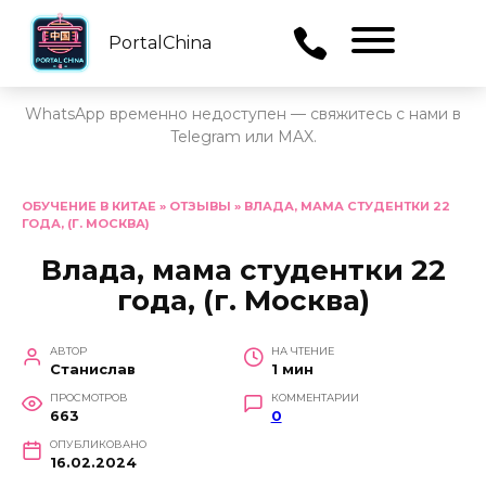
PortalChina
Menu
WhatsApp временно недоступен — свяжитесь с нами в
Telegram или MAX.
Перейти
к
ОБУЧЕНИЕ В КИТАЕ
»
ОТЗЫВЫ
»
ВЛАДА, МАМА СТУДЕНТКИ 22
ГОДА, (Г. МОСКВА)
содержанию
Влада, мама студентки 22
года, (г. Москва)
АВТОР
НА ЧТЕНИЕ
Станислав
1 мин
ПРОСМОТРОВ
КОММЕНТАРИИ
663
0
ОПУБЛИКОВАНО
16.02.2024