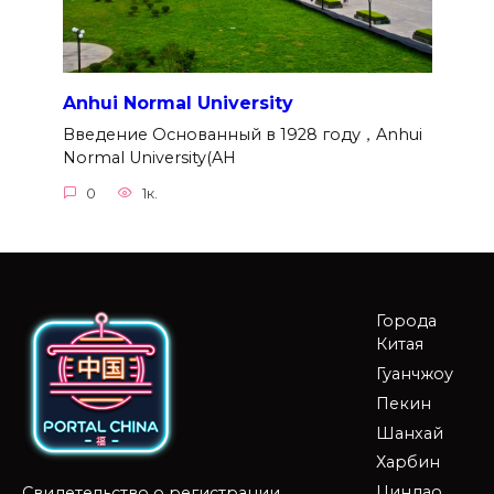
Anhui Normal University
Введение Основанный в 1928 году，Anhui
Normal University(AH
0
1к.
Города
Китая
Гуанчжоу
Пекин
Шанхай
Харбин
Циндао
Свидетельство о регистрации