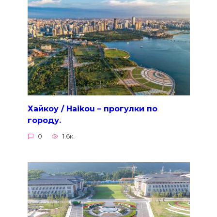
Хайкоу / Haikou – прогулки по
городу.
0
1.6к.