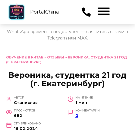
PortalChina
Menu
WhatsApp временно недоступен — свяжитесь с нами в
Telegram или MAX.
Перейти
к
ОБУЧЕНИЕ В КИТАЕ
»
ОТЗЫВЫ
»
ВЕРОНИКА, СТУДЕНТКА 21 ГОД
(Г. ЕКАТЕРИНБУРГ)
содержанию
Вероника, студентка 21 год
(г. Екатеринбург)
АВТОР
НА ЧТЕНИЕ
Станислав
1 мин
ПРОСМОТРОВ
КОММЕНТАРИИ
682
0
ОПУБЛИКОВАНО
16.02.2024