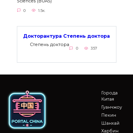
Sciences (BUAS)
0
1.5к.
Докторантура Степень доктора
Степень доктора
0
357
Города
Китая
Гуанчжоу
Пекин
Шанхай
Харбин