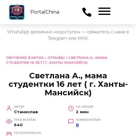
PortalChina
Menu
WhatsApp временно недоступен — свяжитесь с нами в
Telegram или MAX.
Перейти
к
ОБУЧЕНИЕ В КИТАЕ
»
ОТЗЫВЫ
»
СВЕТЛАНА А., МАМА
СТУДЕНТКИ 16 ЛЕТ ( Г. ХАНТЫ-МАНСИЙСК)
содержанию
Светлана А., мама
студентки 16 лет ( г. Ханты-
Мансийск)
АВТОР
НА ЧТЕНИЕ
Станислав
2 мин
ПРОСМОТРОВ
КОММЕНТАРИИ
640
0
ОПУБЛИКОВАНО