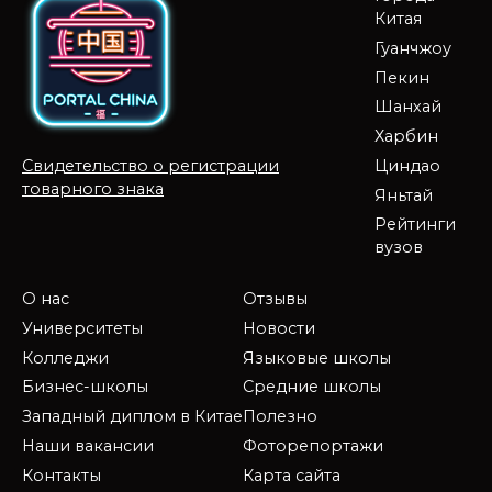
Китая
Гуанчжоу
Пекин
Шанхай
Харбин
Циндао
Свидетельство о регистрации
товарного знака
Яньтай
Рейтинги
вузов
О нас
Отзывы
Университеты
Новости
Колледжи
Языковые школы
Бизнес-школы
Средние школы
Западный диплом в Китае
Полезно
Наши вакансии
Фоторепортажи
Контакты
Карта сайта