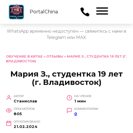
PortalChina
Menu
WhatsApp временно недоступен — свяжитесь с нами в
Telegram или MAX.
Перейти
к
ОБУЧЕНИЕ В КИТАЕ
»
ОТЗЫВЫ
»
МАРИЯ З., СТУДЕНТКА 19 ЛЕТ (Г.
ВЛАДИВОСТОК)
содержанию
Мария З., студентка 19 лет
(г. Владивосток)
АВТОР
НА ЧТЕНИЕ
Станислав
1 мин
ПРОСМОТРОВ
КОММЕНТАРИИ
805
0
ОПУБЛИКОВАНО
21.02.2024