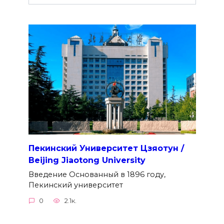
Пекинский Университет Цзяотун /
Beijing Jiaotong University
Введение Основанный в 1896 году,
Пекинский университет
0
2.1к.