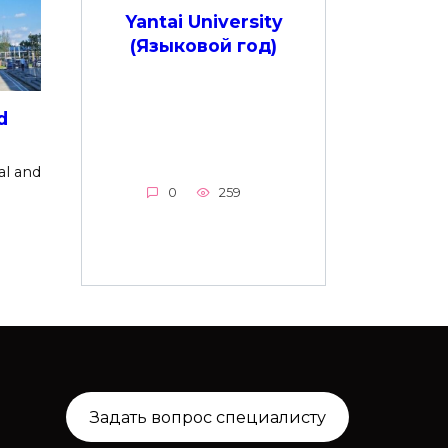
Yantai University
(Языковой год)
d
al and
0
259
Задать вопрос специалисту