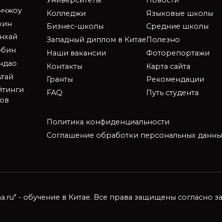
анчжоу
Колледжи
Языковые школы
кин
Бизнес-школы
Средние школы
нхай
Западный диплом в Китае
Полезно
рбин
Наши вакансии
Фоторепортажи
ндао
Контакты
Карта сайта
ьтай
Гранты
Рекомендации
йтинги
FAQ
Путь студента
зов
Политика конфиденциальности
Соглашение обработки персональных данны
ina.ru" - обучение в Китае. Все права защищены согласно