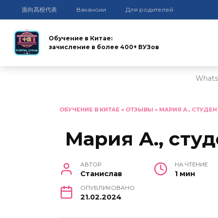
面向高校代表
Вакансии
Для родителей
Обучение в Китае:
зачисление в более 400+ ВУЗов
Whats
Перейти
к
ОБУЧЕНИЕ В КИТАЕ
»
ОТЗЫВЫ
»
МАРИЯ А., СТУДЕНТ
содержанию
Мария А., студ
АВТОР
НА ЧТЕНИЕ
Станислав
1 мин
ОПУБЛИКОВАНО
21.02.2024