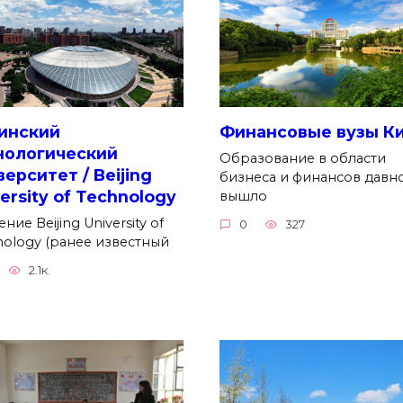
инский
Финансовые вузы К
нологический
Образование в области
ерситет / Beijing
бизнеса и финансов давн
ersity of Technology
вышло
ние Beijing University of
0
327
nology (ранее известный
2.1к.