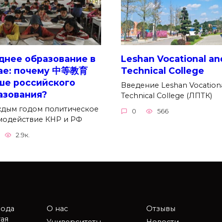
днее образование в
Leshan Vocational an
ае: почему 中等教育
Technical College
ше российского
Введение Leshan Vocation
азования?
Technical College (ЛПТК)
ждым годом политическое
0
566
модействие КНР и РФ
2.9к.
рода
О нас
Отзывы
ая
Университеты
Новости