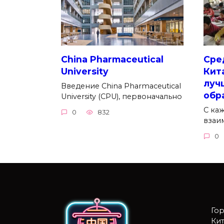
China Pharmaceutical
Сре
University
Кит
луч
Введение China Pharmaceutical
обр
University (CPU), первоначально
С ка
0
832
взаи
0
Го
Кит