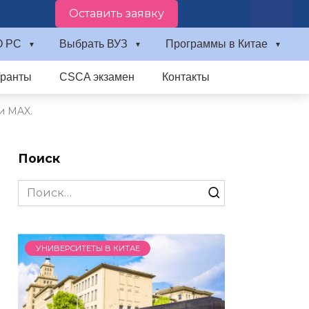
Оставить заявку
О PC
Выбрать ВУЗ
Программы в Китае
Гранты
CSCA экзамен
Контакты
и MAX.
Поиск
Search
for:
УНИВЕРСИТЕТЫ В КИТАЕ