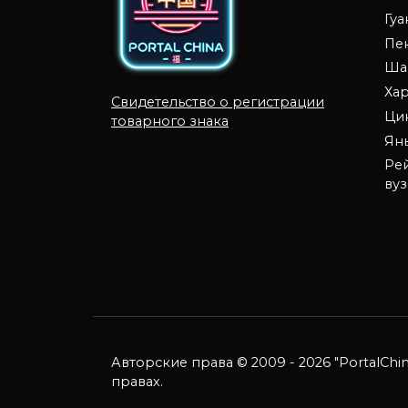
Гу
Пе
Ша
Ха
Свидетельство о регистрации
Ци
товарного знака
Ян
Ре
ву
×
Александр ПорталЧайна
Здравствуйте! 你好
Александр ПорталЧайна печатает
Авторские права © 2009 - 2026 "PortalCh
...
правах.