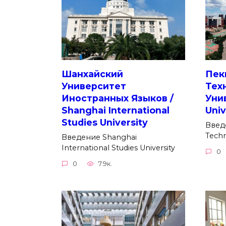
Шанхайский
Пек
Университет
Тех
Иностранных Языков /
Унив
Shanghai International
Univ
Studies University
Введе
Tech
Введение Shanghai
International Studies University
0
0
7.9к.