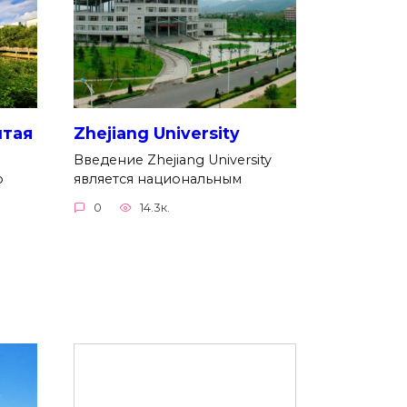
итая
Zhejiang University
Введение Zhejiang University
о
является национальным
0
14.3к.