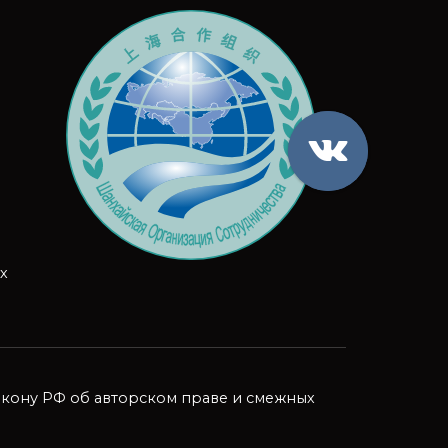
х
 закону РФ об авторском праве и смежных