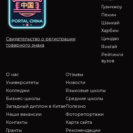
Гуанчжоу
Пекин
Шанхай
Харбин
Циндао
Свидетельство о регистрации
товарного знака
Яньтай
Рейтинги
вузов
О нас
Отзывы
Университеты
Новости
Колледжи
Языковые школы
Бизнес-школы
Средние школы
Западный диплом в Китае
Полезно
Наши вакансии
Фоторепортажи
Контакты
Карта сайта
Гранты
Рекомендации