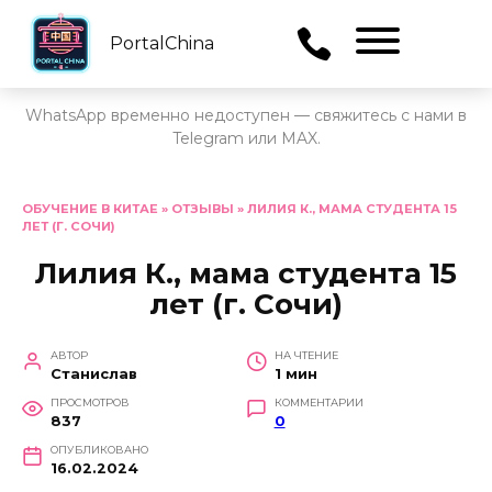
PortalChina
Menu
WhatsApp временно недоступен — свяжитесь с нами в
Telegram или MAX.
Перейти
к
ОБУЧЕНИЕ В КИТАЕ
»
ОТЗЫВЫ
»
ЛИЛИЯ К., МАМА СТУДЕНТА 15
ЛЕТ (Г. СОЧИ)
содержанию
Лилия К., мама студента 15
лет (г. Сочи)
АВТОР
НА ЧТЕНИЕ
Станислав
1 мин
ПРОСМОТРОВ
КОММЕНТАРИИ
837
0
ОПУБЛИКОВАНО
16.02.2024