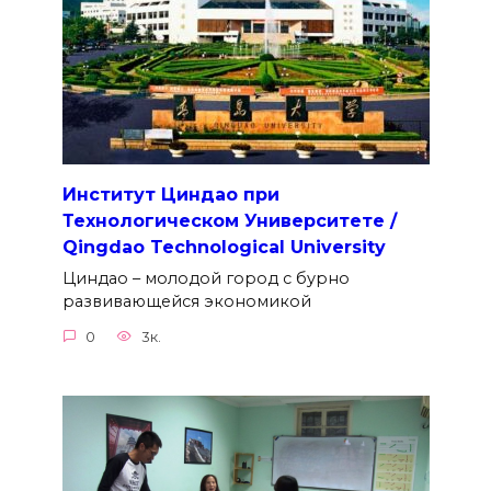
Институт Циндао при
Технологическом Университете /
Qingdao Technological University
Циндао – молодой город с бурно
развивающейся экономикой
0
3к.