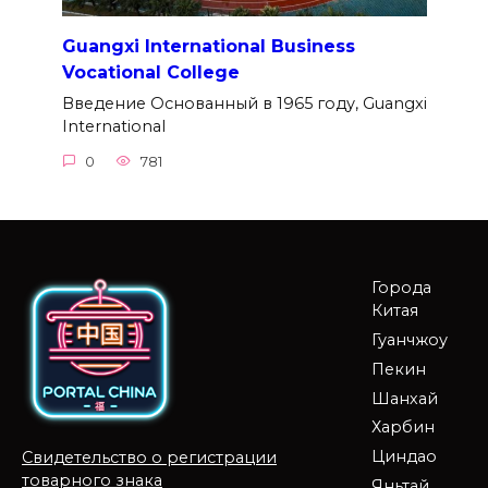
Guangxi International Business
Vocational College
Введение Основанный в 1965 году, Guangxi
International
0
781
Города
Китая
Гуанчжоу
Пекин
Шанхай
Харбин
Циндао
Свидетельство о регистрации
товарного знака
Яньтай