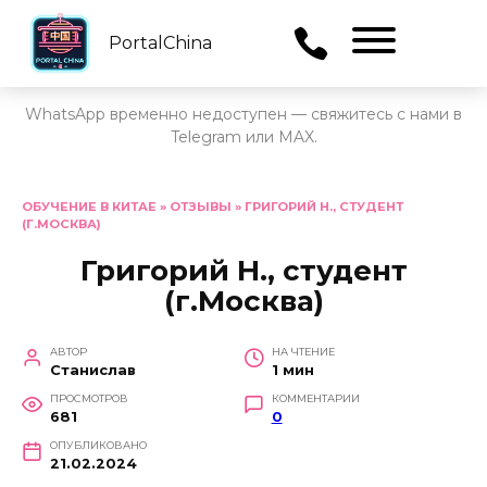
PortalChina
Menu
WhatsApp временно недоступен — свяжитесь с нами в
Telegram или MAX.
Перейти
к
ОБУЧЕНИЕ В КИТАЕ
»
ОТЗЫВЫ
»
ГРИГОРИЙ Н., СТУДЕНТ
(Г.МОСКВА)
содержанию
Григорий Н., студент
(г.Москва)
АВТОР
НА ЧТЕНИЕ
Станислав
1 мин
ПРОСМОТРОВ
КОММЕНТАРИИ
681
0
ОПУБЛИКОВАНО
21.02.2024