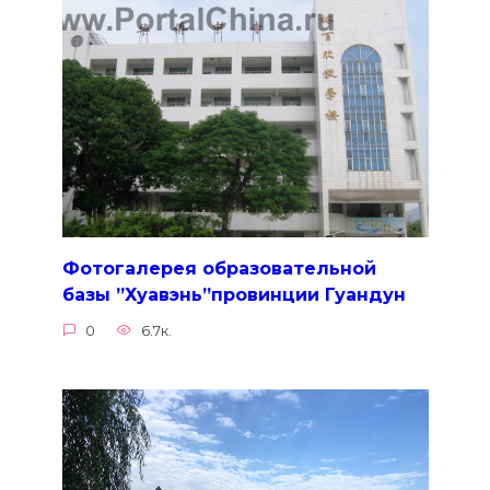
Фотогалерея образовательной
базы ”Хуавэнь”провинции Гуандун
0
6.7к.