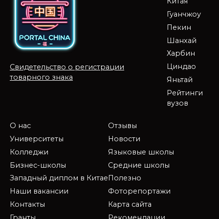
Китая
Гуанчжоу
Пекин
Шанхай
Харбин
Циндао
Свидетельство о регистрации
товарного знака
Яньтай
Рейтинги
вузов
О нас
Отзывы
Университеты
Новости
Колледжи
Языковые школы
Бизнес-школы
Средние школы
Западный диплом в Китае
Полезно
Наши вакансии
Фоторепортажи
Контакты
Карта сайта
Гранты
Рекомендации