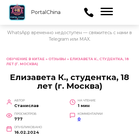
PortalChina
Menu
WhatsApp временно недоступен — свяжитесь с нами в
Telegram или MAX.
Перейти
к
ОБУЧЕНИЕ В КИТАЕ
»
ОТЗЫВЫ
»
ЕЛИЗАВЕТА К., СТУДЕНТКА, 18
ЛЕТ (Г. МОСКВА)
содержанию
Елизавета К., студентка, 18
лет (г. Москва)
АВТОР
НА ЧТЕНИЕ
Станислав
1 мин
ПРОСМОТРОВ
КОММЕНТАРИИ
777
0
ОПУБЛИКОВАНО
16.02.2024