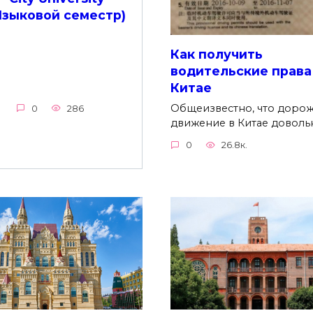
Языковой семестр)
Как получить
водительские права
Китае
Общеизвестно, что доро
0
286
движение в Китае доволь
0
26.8к.