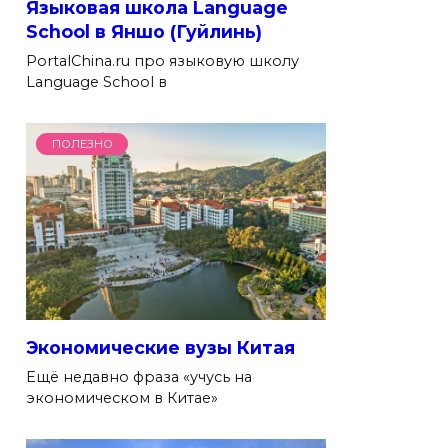
Языковая школа Language
School в Яншо (Гуйлинь)
PortalChina.ru про языковую школу
Language School в
ПОЛЕЗНО
Экономические вузы Китая
Ещё недавно фраза «учусь на
экономическом в Китае»