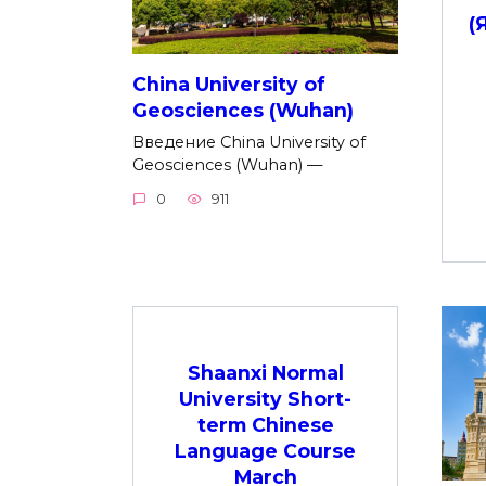
(
China University of
Geosciences (Wuhan)
Введение China University of
Geosciences (Wuhan) —
0
911
Shaanxi Normal
University Short-
term Chinese
Language Course
March