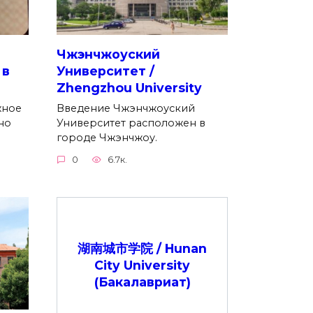
Чжэнчжоуский
 в
Университет /
Zhengzhou University
жное
Введение Чжэнчжоуский
но
Университет расположен в
городе Чжэнчжоу.
0
6.7к.
湖南城市学院 / Hunan
City University
(Бакалавриат)