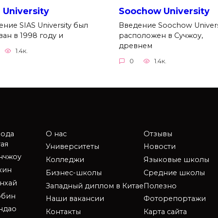
 University
Soochow University
ние SIAS University был
Введение Soochow Univers
ан в 1998 году и
расположен в Сучжоу,
древнем
1.4к.
0
1.4к.
рода
О нас
Отзывы
ая
Университеты
Новости
анчжоу
Колледжи
Языковые школы
кин
Бизнес-школы
Средние школы
нхай
Западный диплом в Китае
Полезно
рбин
Наши вакансии
Фоторепортажи
ндао
Контакты
Карта сайта