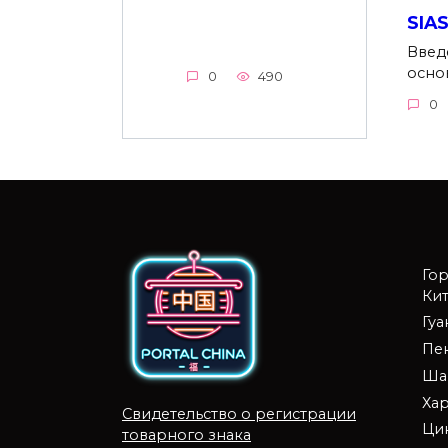
SIAS
Введе
основ
0
490
0
Го
Кит
Гу
Пе
Ша
Ха
Свидетельство о регистрации
Ци
товарного знака