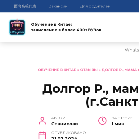
面向高校代表
Вакансии
Для родителей
Обучение в Китае:
зачисление в более 400+ ВУЗов
Whats
Перейти
к
ОБУЧЕНИЕ В КИТАЕ
»
ОТЗЫВЫ
»
ДОЛГОР Р., МАМА 
содержанию
Долгор Р., мам
(г.Санк
АВТОР
НА ЧТЕНИЕ
Станислав
1 мин
ОПУБЛИКОВАНО
21.02.2024