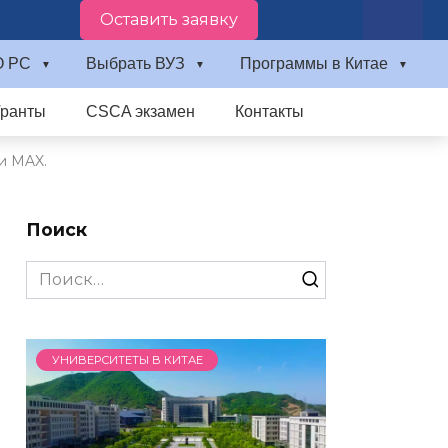
Оставить заявку
О PC
Выбрать ВУЗ
Программы в Китае
Гранты
CSCA экзамен
Контакты
и MAX.
Поиск
Search
for:
УНИВЕРСИТЕТЫ В КИТАЕ