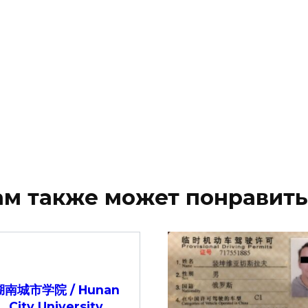
ам также может понравить
湖南城市学院 / Hunan
City University