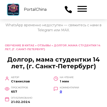
PortalChina
Menu
WhatsApp временно недоступен — свяжитесь с нами в
Telegram или MAX.
Перейти
к
ОБУЧЕНИЕ В КИТАЕ
»
ОТЗЫВЫ
»
ДОЛГОР, МАМА СТУДЕНТКИ 14
ЛЕТ, (Г. САНКТ-ПЕТЕРБУРГ)
содержанию
Долгор, мама студентки 14
лет, (г. Санкт-Петербург)
АВТОР
НА ЧТЕНИЕ
Станислав
1 мин
ПРОСМОТРОВ
КОММЕНТАРИИ
657
0
ОПУБЛИКОВАНО
21.02.2024