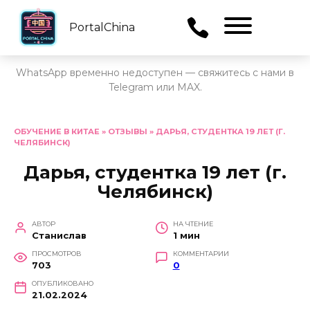
PortalChina
Menu
WhatsApp временно недоступен — свяжитесь с нами в
Telegram или MAX.
Перейти
к
ОБУЧЕНИЕ В КИТАЕ
»
ОТЗЫВЫ
»
ДАРЬЯ, СТУДЕНТКА 19 ЛЕТ (Г.
ЧЕЛЯБИНСК)
содержанию
Дарья, студентка 19 лет (г.
Челябинск)
АВТОР
НА ЧТЕНИЕ
Станислав
1 мин
ПРОСМОТРОВ
КОММЕНТАРИИ
703
0
ОПУБЛИКОВАНО
21.02.2024