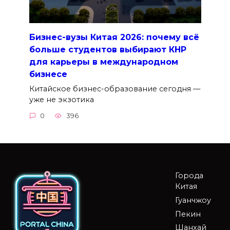
Бизнес-вузы Китая 2026: почему всё
больше студентов выбирают КНР
для карьеры в международном
бизнесе
Китайское бизнес-образование сегодня —
уже не экзотика
0
396
Города
Китая
Гуанчжоу
Пекин
Шанхай