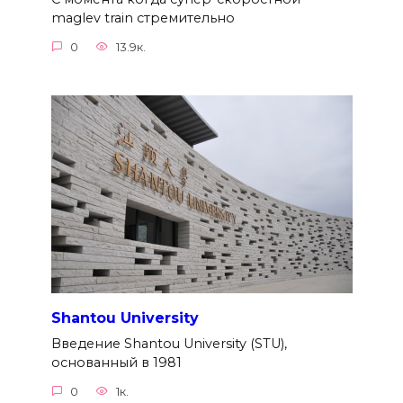
maglev train стремительно
0
13.9к.
Shantou University
Введение Shantou University (STU),
основанный в 1981
0
1к.