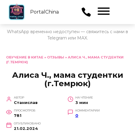
PortalChina
Menu
WhatsApp временно недоступен — свяжитесь с нами в
Telegram или MAX.
Перейти
к
ОБУЧЕНИЕ В КИТАЕ
»
ОТЗЫВЫ
»
АЛИСА Ч., МАМА СТУДЕНТКИ
(Г.ТЕМРЮК)
содержанию
Алиса Ч., мама студентки
(г.Темрюк)
АВТОР
НА ЧТЕНИЕ
Станислав
3 мин
ПРОСМОТРОВ
КОММЕНТАРИИ
781
0
ОПУБЛИКОВАНО
21.02.2024